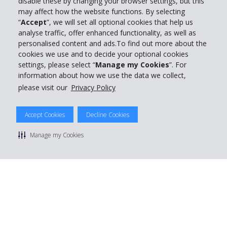
disable these by changing your browser settings, but this
Partner
may affect how the website functions. By selecting
“
Accept
”, we will set all optional cookies that help us
analyse traffic, offer enhanced functionality, as well as
Kundenservice
personalised content and ads.To find out more about the
cookies we use and to decide your optional cookies
settings, please select “
Manage my Cookies
”. For
Mieten bei Hertz
information about how we use the data we collect,
please visit our
Privacy Policy
Accept Cookies
Decline Cookies
© 2026 The Hertz System, Inc.
Datenschutzrichtlinie
|
Nutzungsbedingungen
|
Mietbedingungen
Manage my Cookies
|
Sitemap Cookies verwalten