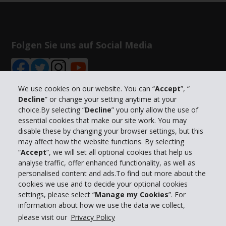
Folgen Sie uns auf Social Media
We use cookies on our website. You can “
Accept
”, “
Decline
” or change your setting anytime at your
choice.By selecting “
Decline
” you only allow the use of
Unternehmensinformation
essential cookies that make our site work. You may
disable these by changing your browser settings, but this
Partner
may affect how the website functions. By selecting
“
Accept
”, we will set all optional cookies that help us
analyse traffic, offer enhanced functionality, as well as
Kundenservice
personalised content and ads.To find out more about the
cookies we use and to decide your optional cookies
settings, please select “
Manage my Cookies
”. For
Mieten bei Hertz
information about how we use the data we collect,
please visit our
Privacy Policy