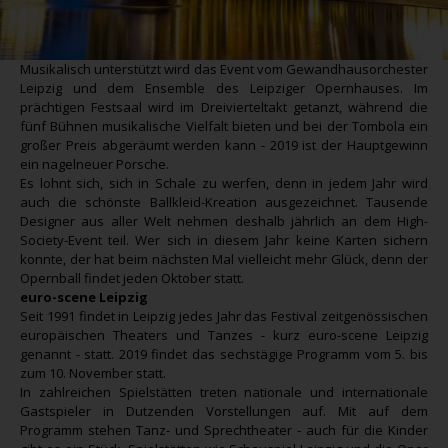
Musikalisch unterstützt wird das Event vom Gewandhausorchester
Leipzig und dem Ensemble des Leipziger Opernhauses. Im
prächtigen Festsaal wird im Dreivierteltakt getanzt, während die
fünf Bühnen musikalische Vielfalt bieten und bei der Tombola ein
großer Preis abgeräumt werden kann - 2019 ist der Hauptgewinn
ein nagelneuer Porsche.
Es lohnt sich, sich in Schale zu werfen, denn in jedem Jahr wird
auch die schönste Ballkleid-Kreation ausgezeichnet. Tausende
Designer aus aller Welt nehmen deshalb jährlich an dem High-
Society-Event teil. Wer sich in diesem Jahr keine Karten sichern
konnte, der hat beim nächsten Mal vielleicht mehr Glück, denn der
Opernball findet jeden Oktober statt.
euro-scene Leipzig
Seit 1991 findet in Leipzig jedes Jahr das Festival zeitgenössischen
europäischen Theaters und Tanzes - kurz euro-scene Leipzig
genannt - statt. 2019 findet das sechstägige Programm vom 5. bis
zum 10. November statt.
In zahlreichen Spielstätten treten nationale und internationale
Gastspieler in Dutzenden Vorstellungen auf. Mit auf dem
Programm stehen Tanz- und Sprechtheater - auch für die Kinder