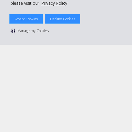
please visit our
Privacy Policy
Accept Cookies
Decline Cookies
© 2026 The Hertz System, Inc.
Datenschutzrichtlinie
|
Nutzungsbedingungen
|
Mietbedingungen
Manage my Cookies
|
Sitemap Cookies verwalten