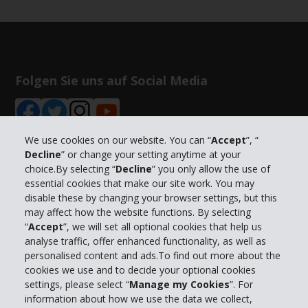
Folgen Sie uns auf Social Media
We use cookies on our website. You can “
Accept
”, “
Decline
” or change your setting anytime at your
choice.By selecting “
Decline
” you only allow the use of
Unternehmensinformation
essential cookies that make our site work. You may
disable these by changing your browser settings, but this
Partner
may affect how the website functions. By selecting
“
Accept
”, we will set all optional cookies that help us
analyse traffic, offer enhanced functionality, as well as
Kundenservice
personalised content and ads.To find out more about the
cookies we use and to decide your optional cookies
settings, please select “
Manage my Cookies
”. For
Mieten bei Hertz
information about how we use the data we collect,