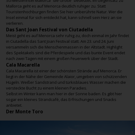
Schwesterinsel Mallorca “die Große” bedeutet. Im Gegensatz zu
Mallorca geht es auf Menorca deutlich ruhiger zu. Statt
Touristenhochburgen finden Sie hier unberührte Natur. Wer die
Insel einmal für sich entdeckt hat, kann schnell sein Herz an sie
verlieren.
Das Sant Joan Festival von Ciutadella
Meist geht es auf Menorca sehr ruhig zu, doch einmal im Jahr findet
in Ciutadella das Sant Joan Festival statt. Am 23. und 24. Juni
versammeln sich die Menschenmassen in der Altstadt. Highlight
des Spektakels sind die Pferdespiele und das bunte Event endet
nach zwei Tagen mit einem großen Feuerwerk über der Stadt.
Cala Macarella
Cala Macarella ist einer der schönsten Strände auf Menorca. Er
liegt in der Nähe der Gemeinde Alaior, umgeben von schützenden
Hügeln. Weißer Sandstrand und türkisblaues Wasser machen die
versteckte Bucht zu einem kleinen Paradies.
Selbst im Winter kann man hier in der Sonne baden. Es gibt hier
sogar ein kleines Strandcafé, das Erfrischungen und Snacks
anbietet.
Der Monte Toro