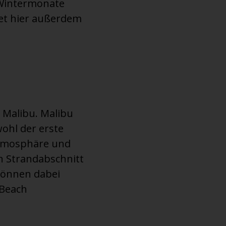
 Wintermonate
det hier außerdem
 Malibu. Malibu
wohl der erste
Atmosphäre und
n Strandabschnitt
können dabei
 Beach