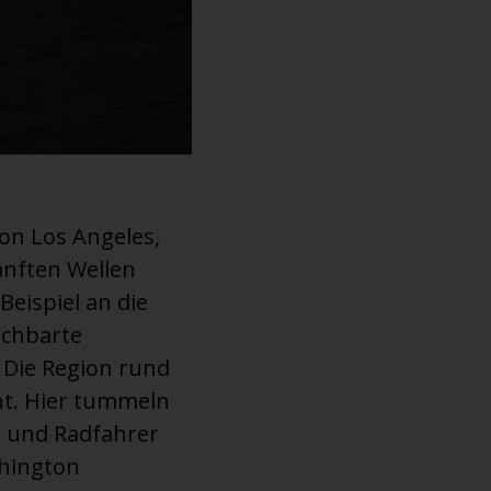
von Los Angeles,
anften Wellen
eispiel an die
achbarte
 Die Region rund
nt. Hier tummeln
r und Radfahrer
shington