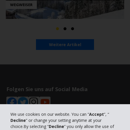
WEGWEISER
Weitere Artikel
Folgen Sie uns auf Social Media
We use cookies on our website. You can “
Accept
”, “
Decline
” or change your setting anytime at your
choice.By selecting “
Decline
” you only allow the use of
Unternehmensinformation