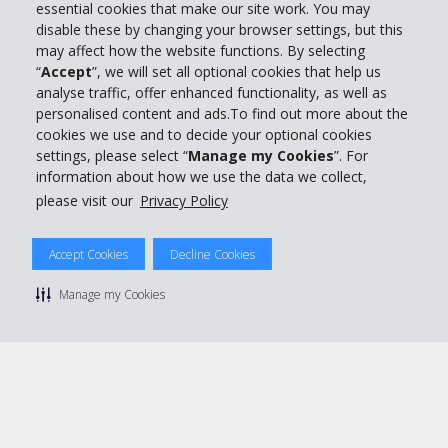
essential cookies that make our site work. You may
disable these by changing your browser settings, but this
Partner
may affect how the website functions. By selecting
“
Accept
”, we will set all optional cookies that help us
analyse traffic, offer enhanced functionality, as well as
Kundenservice
personalised content and ads.To find out more about the
cookies we use and to decide your optional cookies
settings, please select “
Manage my Cookies
”. For
Mieten bei Hertz
information about how we use the data we collect,
please visit our
Privacy Policy
Accept Cookies
Decline Cookies
© 2026 The Hertz System, Inc.
Datenschutzrichtlinie
|
Nutzungsbedingungen
|
Mietbedingungen
Manage my Cookies
|
Sitemap Cookies verwalten