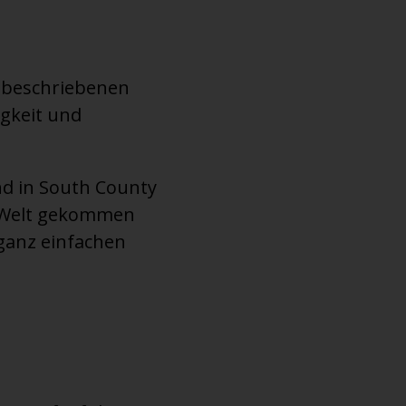
” beschriebenen
gkeit und
nd in South County
ie Welt gekommen
t ganz einfachen