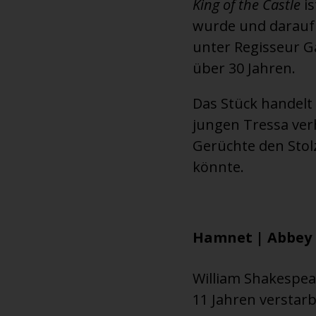
King of the Castle
is
wurde und daraufh
unter Regisseur G
über 30 Jahren.
Das Stück handelt
jungen Tressa verh
Gerüchte den Stolz
könnte.
Hamnet | Abbey T
William Shakespea
11 Jahren verstarb