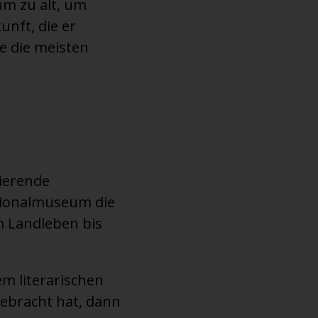
um zu alt, um
nft, die er
ie die meisten
nierende
ationalmuseum die
m Landleben bis
m literarischen
ebracht hat, dann