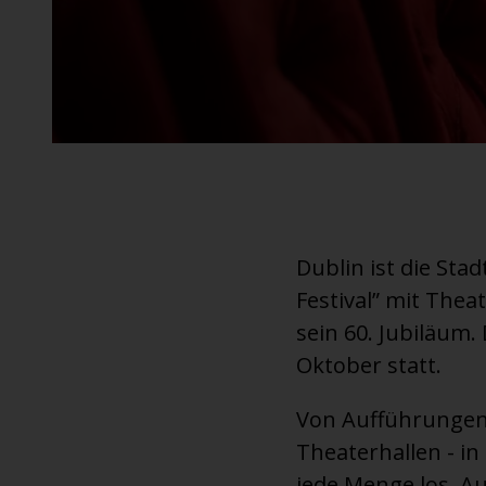
An ausgewählten Standorten erhältlich.
Dublin ist die Stad
Festival” mit Thea
sein 60. Jubiläum
Oktober statt.
Von Aufführungen 
Theaterhallen - i
jede Menge los. A