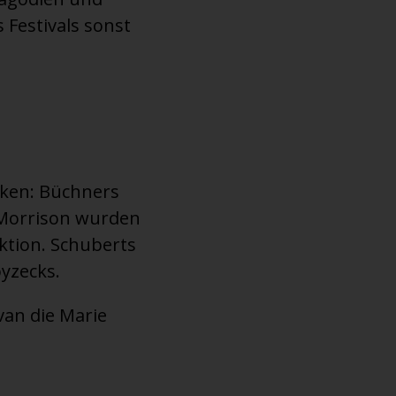
Festivals sonst
rken: Büchners
l Morrison wurden
ktion. Schuberts
yzecks.
van die Marie