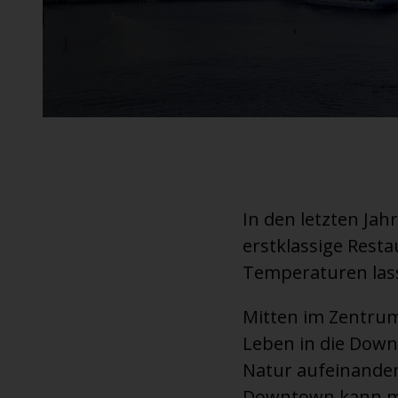
An ausgewählten Standorten erhältlich.
In den letzten J
erstklassige Rest
Temperaturen lasse
Mitten im Zentrum
Leben in die Down
Natur aufeinander.
Downtown kann ma