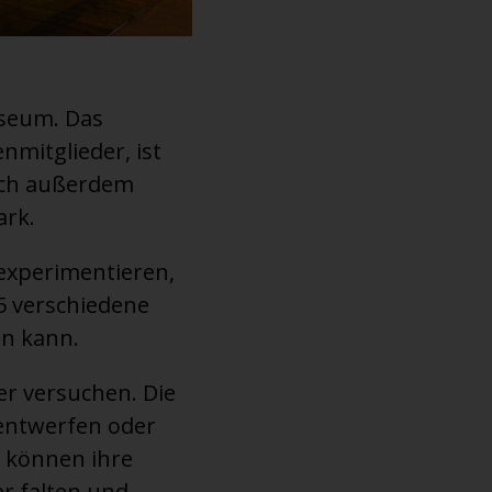
useum. Das
nmitglieder, ist
sich außerdem
ark.
experimentieren,
5 verschiedene
en kann.
er versuchen. Die
entwerfen oder
n können ihre
r falten und