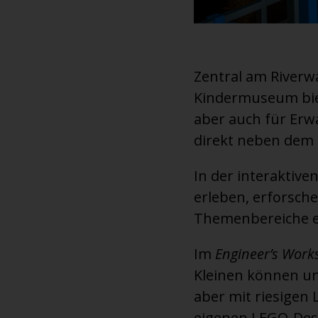
Zentral am Riverwa
Kindermuseum biete
aber auch für Erw
direkt neben dem
In der interakti
erleben, erforsch
Themenbereiche ei
Im
Engineer’s Work
Kleinen können un
aber mit riesigen
eigenen LEGO-Desi