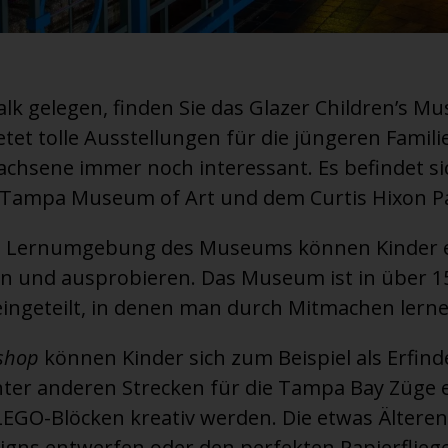
lk gelegen, finden Sie das Glazer Children’s M
t tolle Ausstellungen für die jüngeren Familie
achsene immer noch interessant. Es befindet 
 Tampa Museum of Art und dem Curtis Hixon P
ven Lernumgebung des Museums können Kinder 
en und ausprobieren. Das Museum ist in über 1
ngeteilt, in denen man durch Mitmachen lern
shop
können Kinder sich zum Beispiel als Erfind
ter anderen Strecken für die Tampa Bay Züge 
 LEGO-Blöcken kreativ werden. Die etwas Ältere
gns entwerfen oder den perfekten Papierfliege