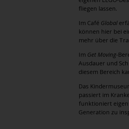
fliegen lassen.
Im Café
Global
erfä
können hier bei 
mehr über die Tra
Im
Get Moving
-Ber
Ausdauer und Schne
diesem Bereich ka
Das Kindermuseum 
passiert im Krank
funktioniert eigen
Generation zu insp