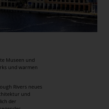
nte Museen und
Parks und warmen
rough Rivers neues
chitektur und
lich der
regendes