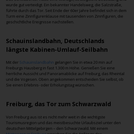
wurde gut verteidigt. Ein bekannter Handelsweg, die Salzstraße,
führte durch das Tor. Seit Ende der 60er Jahre befindet sich in dem
Turm eine Zinnfigurenklause mit tausenden von Zinnfiguren, die
geschichtliche Ereignisse nachstellen.
Schauinslandbahn, Deutschlands
längste Kabinen-Umlauf-Seilbahn
Mit der
Schauinslandbahn
gelangen Sie in etwa 20 min auf
Freiburgs Hausberg in fast 1.300 m Höhe. Genießen Sie eine
herrliche Aussicht und Panoramablicke auf Freiburg, das Rheintal
und die Vogesen. Oben angekommen entscheiden Sie selbst, ob
Sie einen Erlebnis- oder Erholungstag wünschen.
Freiburg, das Tor zum Schwarzwald
Von Freiburg aus ist es nicht mehr weit in die wichtigste
Tourismusregion und das meistbesuchte Urlaubsziel unter den
deutschen Mittelgebirgen – den Schwarzwald. Mit einem
Mietwagen in Freiburg
erreichen Sie die Anfänge des