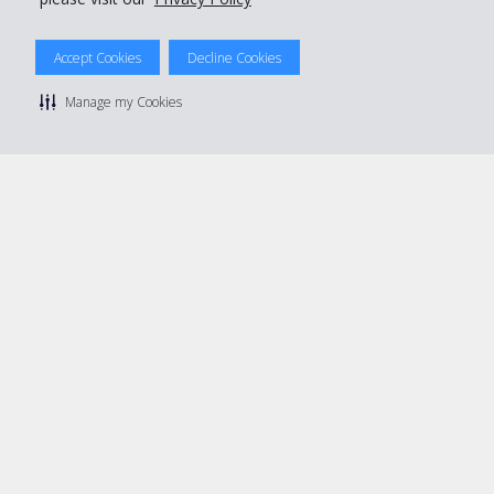
Accept Cookies
Decline Cookies
© 2026 The Hertz System, Inc.
Datenschutzrichtlinie
|
Nutzungsbedingungen
|
Mietbedingungen
Manage my Cookies
|
Sitemap Cookies verwalten