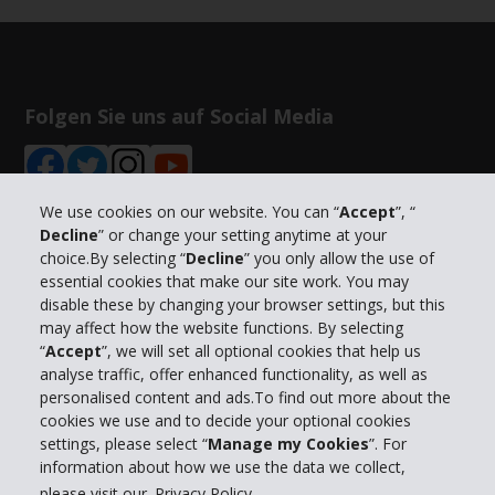
Folgen Sie uns auf Social Media
We use cookies on our website. You can “
Accept
”, “
Decline
” or change your setting anytime at your
choice.By selecting “
Decline
” you only allow the use of
Unternehmensinformation
essential cookies that make our site work. You may
disable these by changing your browser settings, but this
Partner
may affect how the website functions. By selecting
“
Accept
”, we will set all optional cookies that help us
analyse traffic, offer enhanced functionality, as well as
Kundenservice
personalised content and ads.To find out more about the
cookies we use and to decide your optional cookies
settings, please select “
Manage my Cookies
”. For
Mieten bei Hertz
information about how we use the data we collect,
please visit our
Privacy Policy