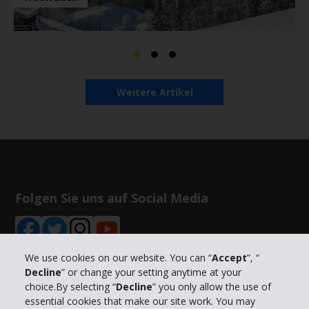
Weitere Artikel
Folgen Sie uns auf Social Media
We use cookies on our website. You can “
Accept
”, “
Decline
” or change your setting anytime at your
choice.By selecting “
Decline
” you only allow the use of
Unternehmensinformation
essential cookies that make our site work. You may