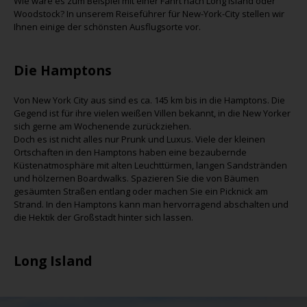
Wie wäre es zum Beispiel mit einer Fahrt nach Long Island oder
Woodstock? In unserem Reiseführer für New-York-City stellen wir
Ihnen einige der schönsten Ausflugsorte vor.
Die Hamptons
Von New York City aus sind es ca. 145 km bis in die Hamptons. Die
Gegend ist für ihre vielen weißen Villen bekannt, in die New Yorker
sich gerne am Wochenende zurückziehen.
Doch es ist nicht alles nur Prunk und Luxus. Viele der kleinen
Ortschaften in den Hamptons haben eine bezaubernde
Küstenatmosphäre mit alten Leuchttürmen, langen Sandstränden
und hölzernen Boardwalks. Spazieren Sie die von Bäumen
gesäumten Straßen entlang oder machen Sie ein Picknick am
Strand. In den Hamptons kann man hervorragend abschalten und
die Hektik der Großstadt hinter sich lassen.
Long Island