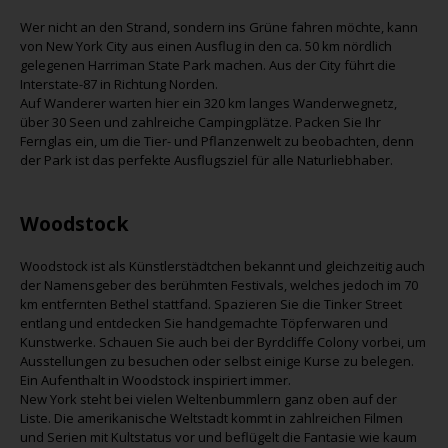
Wer nicht an den Strand, sondern ins Grüne fahren möchte, kann
von New York City aus einen Ausflug in den ca. 50 km nördlich
gelegenen Harriman State Park machen. Aus der City führt die
Interstate-87 in Richtung Norden.
Auf Wanderer warten hier ein 320 km langes Wanderwegnetz,
über 30 Seen und zahlreiche Campingplätze. Packen Sie Ihr
Fernglas ein, um die Tier- und Pflanzenwelt zu beobachten, denn
der Park ist das perfekte Ausflugsziel für alle Naturliebhaber.
Woodstock
Woodstock ist als Künstlerstädtchen bekannt und gleichzeitig auch
der Namensgeber des berühmten Festivals, welches jedoch im 70
km entfernten Bethel stattfand. Spazieren Sie die Tinker Street
entlang und entdecken Sie handgemachte Töpferwaren und
Kunstwerke. Schauen Sie auch bei der Byrdcliffe Colony vorbei, um
Ausstellungen zu besuchen oder selbst einige Kurse zu belegen.
Ein Aufenthalt in Woodstock inspiriert immer.
New York steht bei vielen Weltenbummlern ganz oben auf der
Liste. Die amerikanische Weltstadt kommt in zahlreichen Filmen
und Serien mit Kultstatus vor und beflügelt die Fantasie wie kaum