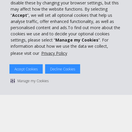
disable these by changing your browser settings, but this
Partner
may affect how the website functions. By selecting
“
Accept
”, we will set all optional cookies that help us
analyse traffic, offer enhanced functionality, as well as
Kundenservice
personalised content and ads.To find out more about the
cookies we use and to decide your optional cookies
settings, please select “
Manage my Cookies
”. For
Mieten bei Hertz
information about how we use the data we collect,
please visit our
Privacy Policy
Accept Cookies
Decline Cookies
© 2026 The Hertz System, Inc.
Datenschutzrichtlinie
|
Nutzungsbedingungen
|
Mietbedingungen
Manage my Cookies
|
Sitemap Cookies verwalten