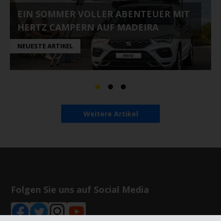
EIN SOMMER VOLLER ABENTEUER MIT
HERTZ CAMPERN AUF MADEIRA
NEUESTE ARTIKEL
Weitere Artikel
Folgen Sie uns auf Social Media