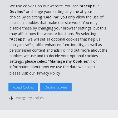
We use cookies on our website. You can “
Accept
”, “
Decline
” or change your setting anytime at your
choice.By selecting “
Decline
” you only allow the use of
Unternehmensinformation
essential cookies that make our site work. You may
disable these by changing your browser settings, but this
Partner
may affect how the website functions. By selecting
“
Accept
”, we will set all optional cookies that help us
analyse traffic, offer enhanced functionality, as well as
Kundenservice
personalised content and ads.To find out more about the
cookies we use and to decide your optional cookies
settings, please select “
Manage my Cookies
”. For
Mieten bei Hertz
information about how we use the data we collect,
please visit our
Privacy Policy
Accept Cookies
Decline Cookies
© 2026 The Hertz System, Inc.
Datenschutzrichtlinie
|
Nutzungsbedingungen
|
Mietbedingungen
Manage my Cookies
|
Sitemap Cookies verwalten