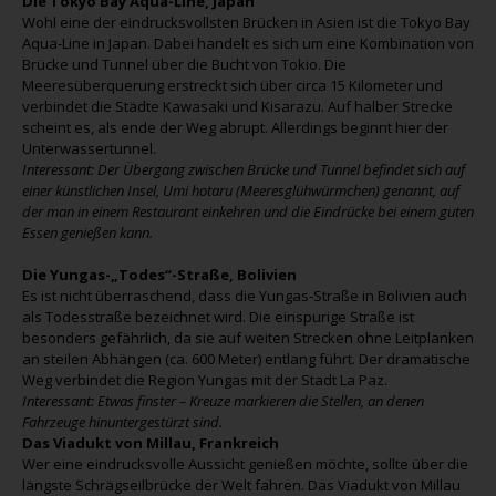
Die Tokyo Bay Aqua-Line, Japan
Wohl eine der eindrucksvollsten Brücken in Asien ist die Tokyo Bay
Aqua-Line in Japan. Dabei handelt es sich um eine Kombination von
Brücke und Tunnel über die Bucht von Tokio. Die
Meeresüberquerung erstreckt sich über circa 15 Kilometer und
verbindet die Städte Kawasaki und Kisarazu. Auf halber Strecke
scheint es, als ende der Weg abrupt. Allerdings beginnt hier der
Unterwassertunnel.
Interessant: Der Übergang zwischen Brücke und Tunnel befindet sich auf
einer künstlichen Insel, Umi hotaru (Meeresglühwürmchen) genannt, auf
der man in einem Restaurant einkehren und die Eindrücke bei einem guten
Essen genießen kann.
Die Yungas-„Todes“-Straße, Bolivien
Es ist nicht überraschend, dass die Yungas-Straße in Bolivien auch
als Todesstraße bezeichnet wird. Die einspurige Straße ist
besonders gefährlich, da sie auf weiten Strecken ohne Leitplanken
an steilen Abhängen (ca. 600 Meter) entlang führt. Der dramatische
Weg verbindet die Region Yungas mit der Stadt La Paz.
Interessant: Etwas finster – Kreuze markieren die Stellen, an denen
Fahrzeuge hinuntergestürzt sind.
Das Viadukt von Millau, Frankreich
Wer eine eindrucksvolle Aussicht genießen möchte, sollte über die
längste Schrägseilbrücke der Welt fahren. Das Viadukt von Millau