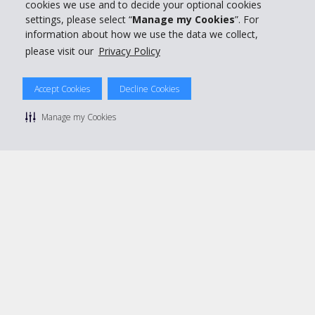
cookies we use and to decide your optional cookies
settings, please select “
Manage my Cookies
”. For
Mieten bei Hertz
information about how we use the data we collect,
please visit our
Privacy Policy
Accept Cookies
Decline Cookies
© 2026 The Hertz System, Inc.
Datenschutzrichtlinie
|
Nutzungsbedingungen
|
Mietbedingungen
Manage my Cookies
|
Sitemap Cookies verwalten