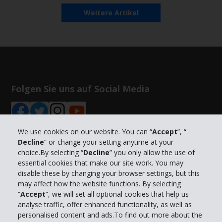
Weitere Artikel
Folgen Sie uns auf Social Media
We use cookies on our website. You can “
Accept
”, “
Decline
” or change your setting anytime at your
choice.By selecting “
Decline
” you only allow the use of
Unternehmensinformation
essential cookies that make our site work. You may
disable these by changing your browser settings, but this
Partner
may affect how the website functions. By selecting
“
Accept
”, we will set all optional cookies that help us
analyse traffic, offer enhanced functionality, as well as
Kundenservice
personalised content and ads.To find out more about the