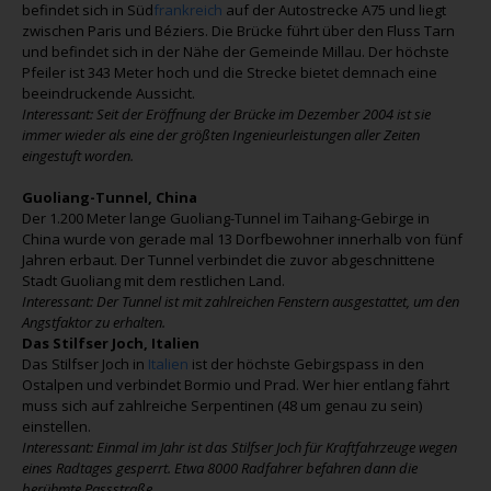
befindet sich in Süd
frankreich
auf der Autostrecke A75 und liegt
zwischen Paris und Béziers. Die Brücke führt über den Fluss Tarn
und befindet sich in der Nähe der Gemeinde Millau. Der höchste
Pfeiler ist 343 Meter hoch und die Strecke bietet demnach eine
beeindruckende Aussicht.
Interessant: Seit der Eröffnung der Brücke im Dezember 2004 ist sie
immer wieder als eine der größten Ingenieurleistungen aller Zeiten
eingestuft worden.
Guoliang-Tunnel, China
Der 1.200 Meter lange Guoliang-Tunnel im Taihang-Gebirge in
China wurde von gerade mal 13 Dorfbewohner innerhalb von fünf
Jahren erbaut. Der Tunnel verbindet die zuvor abgeschnittene
Stadt Guoliang mit dem restlichen Land.
Interessant: Der Tunnel ist mit zahlreichen Fenstern ausgestattet, um den
Angstfaktor zu erhalten.
Das Stilfser Joch, Italien
Das Stilfser Joch in
Italien
ist der höchste Gebirgspass in den
Ostalpen und verbindet Bormio und Prad. Wer hier entlang fährt
muss sich auf zahlreiche Serpentinen (48 um genau zu sein)
einstellen.
Interessant: Einmal im Jahr ist das Stilfser Joch für Kraftfahrzeuge wegen
eines Radtages gesperrt. Etwa 8000 Radfahrer befahren dann die
berühmte Passstraße.