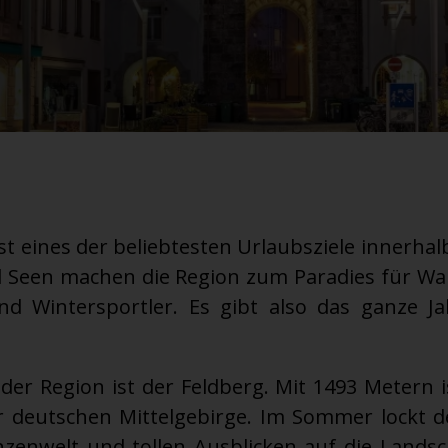
t eines der beliebtesten Urlaubsziele innerha
 Seen machen die Region zum Paradies für Wa
d Wintersportler. Es gibt also das ganze J
der Region ist der Feldberg. Mit 1493 Metern i
r deutschen Mittelgebirge. Im Sommer lockt d
anzenwelt und tollen Ausblicken auf die Land