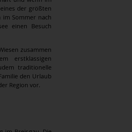
 eines der größten
ich im Sommer nach
see einen Besuch
d Wiesen zusammen
m erstklassigen
dem traditionelle
amilie den Urlaub
der Region vor.
rg im Breisgau. Die