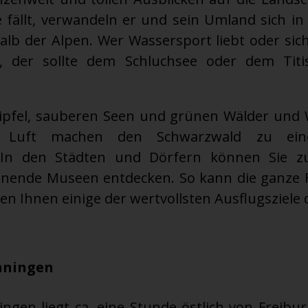
 fällt, verwandeln er und sein Umland sich in
alb der Alpen. Wer Wassersport liebt oder s
, der sollte dem Schluchsee oder dem Titi
gipfel, sauberen Seen und grünen Wälder un
 Luft machen den Schwarzwald zu eine
 In den Städten und Dörfern können Sie zu
nende Museen entdecken. So kann die ganze F
len Ihnen einige der wertvollsten Ausflugsziele 
nningen
ngen liegt ca. eine Stunde östlich von Freibu