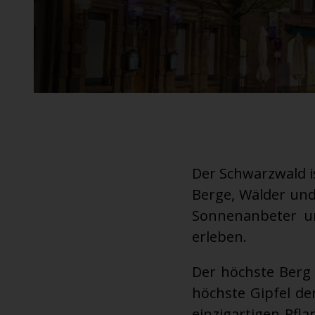
An ausgewählten Standorten erhältlich.
Der Schwarzwald is
Berge, Wälder und
Sonnenanbeter un
erleben.
Der höchste Berg 
höchste Gipfel de
einzigartigen Pfl