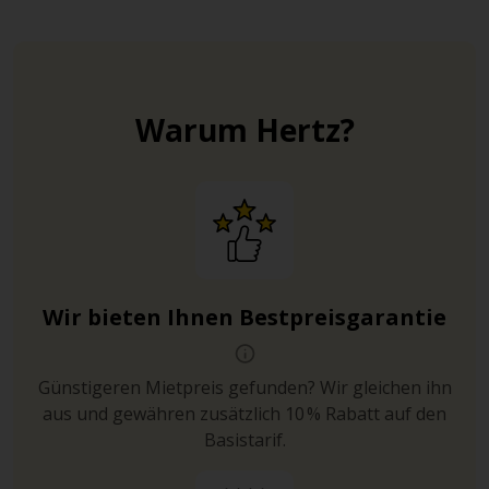
Parkhaus Kaiserplatz
Bethmannstraße 50–54.
Unmittelbar beim Goethe-Haus. 360 Stellplätze.
Ergänzt durch ausgewählte Elektroladestationen.
Warum Hertz?
Wir bieten Ihnen Bestpreisgarantie
Günstigeren Mietpreis gefunden? Wir gleichen ihn
aus und gewähren zusätzlich 10 % Rabatt auf den
Basistarif.