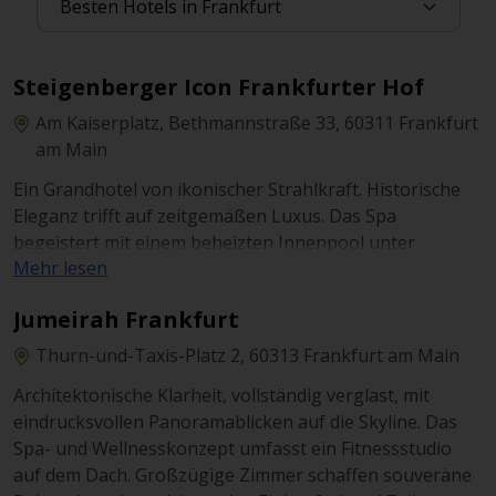
Steigenberger Icon Frankfurter Hof
Am Kaiserplatz, Bethmannstraße 33, 60311 Frankfurt
am Main
Ein Grandhotel von ikonischer Strahlkraft. Historische
Eleganz trifft auf zeitgemäßen Luxus. Das Spa
begeistert mit einem beheizten Innenpool unter
Mehr lesen
lichtdurchflutetem Glasdach. Die Teelounge bietet
stilvolle Ruhe – eine exklusive Rückzugsoase im Herzen
Jumeirah Frankfurt
der Stadt..
Thurn-und-Taxis-Platz 2, 60313 Frankfurt am Main
Architektonische Klarheit, vollständig verglast, mit
eindrucksvollen Panoramablicken auf die Skyline. Das
Spa- und Wellnesskonzept umfasst ein Fitnessstudio
auf dem Dach. Großzügige Zimmer schaffen souveräne