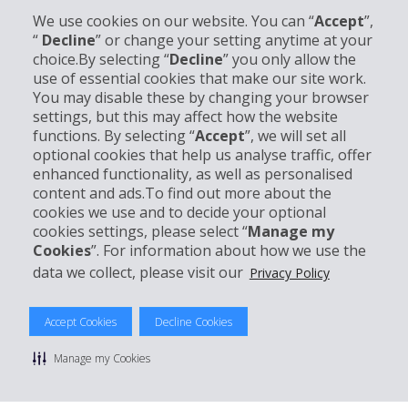
We use cookies on our website. You can “
Accept
”,
“
Decline
” or change your setting anytime at your
choice.By selecting “
Decline
” you only allow the
Unternehmensinformation
use of essential cookies that make our site work.
You may disable these by changing your browser
settings, but this may affect how the website
Partner
functions. By selecting “
Accept
”, we will set all
optional cookies that help us analyse traffic, offer
enhanced functionality, as well as personalised
Kundenservice
content and ads.To find out more about the
cookies we use and to decide your optional
Mieten bei Hertz
cookies settings, please select “
Manage my
Cookies
”. For information about how we use the
data we collect, please visit our
Privacy Policy
© 2026 The Hertz System, Inc.
Accept Cookies
Decline Cookies
Datenschutzrichtlinie
|
Nutzungsbedingungen
|
Mietbedingungen
|
Sitemap Cookies verwalten
Manage my Cookies