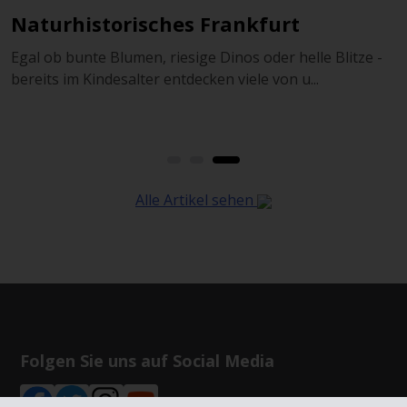
48 Stunden in Frankfurt: Zwischen
Palmen, Glas und Stahl
 -
Frankfurt ist einfach anders als andere deutsche Städte:
Hier treffen ein modernes Finanz- und Gesc...
Alle Artikel sehen
Folgen Sie uns auf Social Media