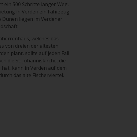
 ein 500 Schritte langer Weg,
mietung in Verden ein Fahrzeug
ie Dünen liegen im Verdener
dschaft.
omherrenhaus, welches das
s von dreien der ältesten
n plant, sollte auf jeden Fall
h die St. Johanniskirche, die
 hat, kann in Verden auf dem
urch das alte Fischerviertel.