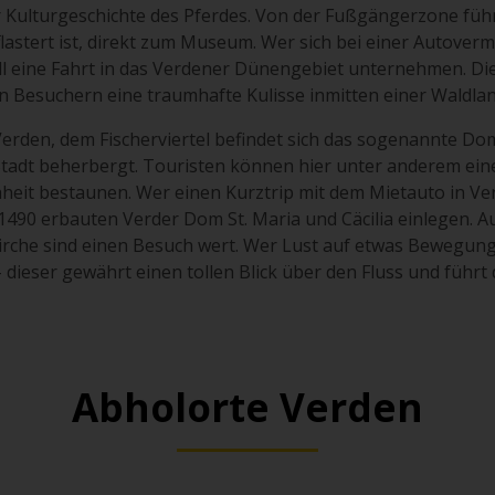
ulturgeschichte des Pferdes. Von der Fußgängerzone führt
lastert ist, direkt zum Museum. Wer sich bei einer Autover
Fall eine Fahrt in das Verdener Dünengebiet unternehmen. D
n Besuchern eine traumhafte Kulisse inmitten einer Waldlan
 Verden, dem Fischerviertel befindet sich das sogenannte D
tadt beherbergt. Touristen können hier unter anderem eine
eit bestaunen. Wer einen Kurztrip mit dem Mietauto in Verde
90 erbauten Verder Dom St. Maria und Cäcilia einlegen. Auc
kirche sind einen Besuch wert. Wer Lust auf etwas Bewegung
dieser gewährt einen tollen Blick über den Fluss und führt d
Abholorte Verden