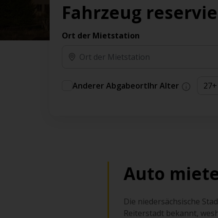
Vorteilen und Prämien an.
Fahrzeug reservi
Sie können direkt zu Ihrem Auto gehen, ohne
am Schalter in der Schlange stehen zu müssen.
Ort der Mietstation
An ausgewählten Standorten erhältlich.
Anderer Abgabeort
Ihr Alter
Auto miete
Die niedersächsische Stadt
Reiterstadt bekannt, wesh