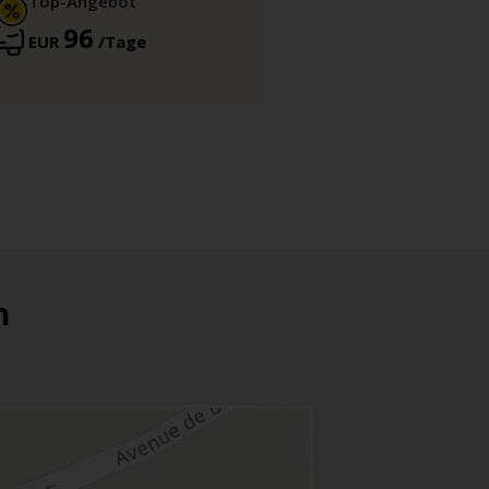
Top-Angebot
96
EUR
/Tage
n