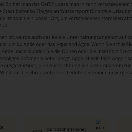
n. So hat man das Gefühl, dass man in zehn verschiedenen
 Stadt bietet so Einiges an Wassersport für aktive Urlauber
e ist somit ein idealer Ort, um verschiedene Interessen ab
aub.
n ist, wurde auch das lokale Unterhaltungsangebot auf 
uarium du Agde oder das Aqualand Agde. Wenn Sie schließ
in Agde und erkunden Sie die Dünen oder die Insel Fort Bres
hemaliges Gefängnis beherbergt. Agde ist seit 1987 wegen s
pe ausgezeichnet, eine Auszeichnung die unter Anderem für 
n Wind um die Ohren wehen und erleben Sie einen unvergessl
ke
Durchschnittlicher