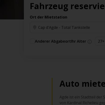
Vorteilen und Prämien an.
Fahrzeug reservi
Sie können direkt zu Ihrem Auto gehen, ohne
am Schalter in der Schlange stehen zu müssen.
Ort der Mietstation
An ausgewählten Standorten erhältlich.
Anderer Abgabeort
Ihr Alter
Auto miete
Agde ist ein Stadtteil de
von Kardinal Richelieu gep