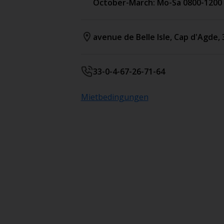
October-March: Mo-Sa 0800-1200 1
avenue de Belle Isle
,
Cap d'Agde
,
33-0-4-67-26-71-64
Mietbedingungen