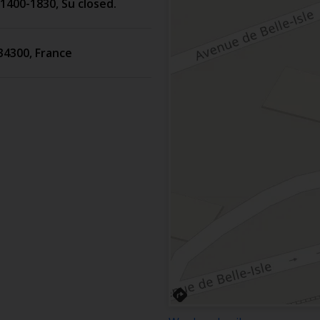
400-1830, Su closed.
34300
,
France