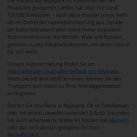
Die Hauptstadt Reykjavik im Südwesten des am
Polarkreis gelegenen Landes hat zwar nur rund
120.000 Einwohner – doch diese machen schon mehr
als ein Drittel der Gesamtbevölkerung aus. Gerade
bei Naturliebhabern wird Island immer populärer.
Mittsommersonne, Nordlichter, Wale und Robben
gehören zu den Hauptattraktionen, mit denen Island
für sich wirbt.
Unsere Autovermietung finden Sie am
Internationalen Flughafen Keflavik von Reykjavik
.
Wenn Sie mit dem Schiff anreisen, können Sie den
Transport vom Hafen zu Ihrer Mietwagenstation
arrangieren.
Starten Sie Ihre Reise in Reykjavik: Ob im Familienvan
oder mit einem umweltschonenden E-Auto: Erkunden
Sie auch sehenswerte Städte im Norden wie
Akureyri
oder das im Südosten gelegene Örtchen
Hornafjordur
.