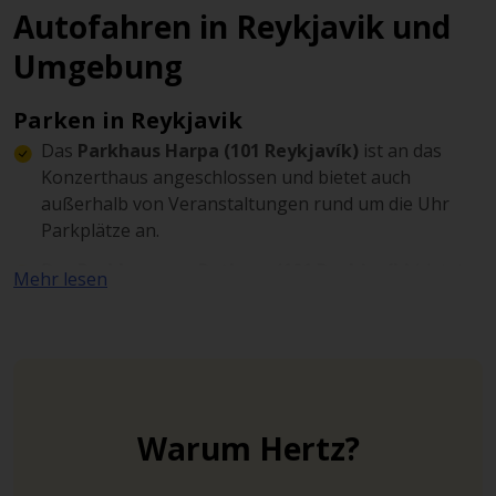
Autofahren in Reykjavik und
Umgebung
Parken in Reykjavik
Das
Parkhaus Harpa (101 Reykjavík)
ist an das
Konzerthaus angeschlossen und bietet auch
außerhalb von Veranstaltungen rund um die Uhr
Parkplätze an.
Das
Parkhaus am Rathaus (101 Reykjavík)
bietet
Mehr lesen
E-Autos verschiedene Stellplätze in zentraler Lage
an.
Der
Parkplatz Naustin
(101 Reykjavik)
liegt in der
Nähe des Hafens. Für E-Autos sind Möglichkeiten
vorhanden, während der Parkdauer zu laden.
Warum Hertz?
Mieten Sie ein Elektroauto in Reykjavik
Island gilt als umweltbewusste Insel und ist in vielen