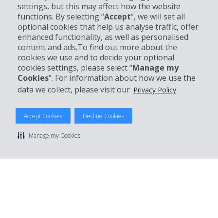
settings, but this may affect how the website
Partner
functions. By selecting “
Accept
”, we will set all
optional cookies that help us analyse traffic, offer
Kundenservice
enhanced functionality, as well as personalised
content and ads.To find out more about the
cookies we use and to decide your optional
Mieten bei Hertz
cookies settings, please select “
Manage my
Cookies
”. For information about how we use the
data we collect, please visit our
Privacy Policy
© 2026 The Hertz System, Inc.
Accept Cookies
Decline Cookies
Datenschutzrichtlinie
|
Nutzungsbedingungen
|
Mietbedingungen
|
Sitemap Cookies verwalten
Manage my Cookies