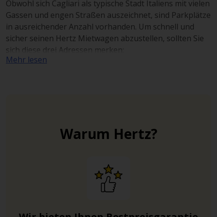
Obwohl sich Cagliari als typische Stadt Italiens mit vielen
Gassen und engen Straßen auszeichnet, sind Parkplätze
in ausreichender Anzahl vorhanden. Um schnell und
sicher seinen Hertz Mietwagen abzustellen, sollten Sie
sich diese drei Adressen merken:
Mehr lesen
Das Parkhaus Cesare Battisti (Via Cesare
Battisti 8)
befindet sich in der Nähe des
Hauptbahnhofes und der belebten Fußgängerzone.
Der Parkplatz Metropark (Piazza Giacomo
Matteotti)
bietet sich zum Parken an, wenn ein
Bummel entlang der Marina geplant ist.
Warum Hertz?
Der Parkplatz Viale Diaz (Viale Armando Diaz)
ist
ein öffentlicher Parkplatz in der Nähe des Friedhofs
von Bonaria.
Wichtige Straßen in Cagliari
Als Hauptstadt der Insel ist eine gute Anbindung in die
umliegenden Regionen garantiert. Das gut ausgebaute
Wir bieten Ihnen Bestpreisgarantie