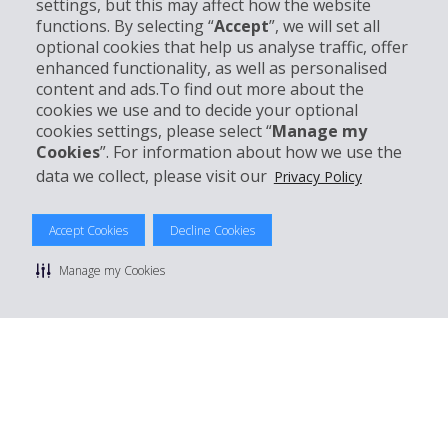
settings, but this may affect how the website
Partner
functions. By selecting “
Accept
”, we will set all
optional cookies that help us analyse traffic, offer
enhanced functionality, as well as personalised
Kundenservice
content and ads.To find out more about the
cookies we use and to decide your optional
Mieten bei Hertz
cookies settings, please select “
Manage my
Cookies
”. For information about how we use the
data we collect, please visit our
Privacy Policy
© 2026 The Hertz System, Inc.
Accept Cookies
Decline Cookies
Datenschutzrichtlinie
|
Nutzungsbedingungen
|
Mietbedingungen
|
Sitemap Cookies verwalten
Manage my Cookies