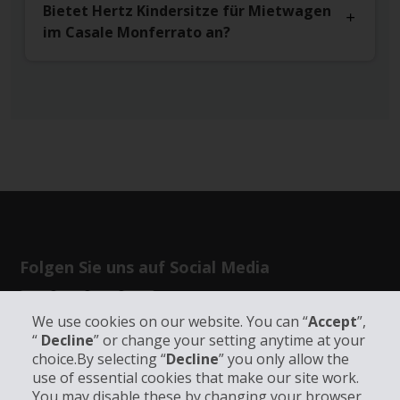
Bietet Hertz Kindersitze für Mietwagen
im Casale Monferrato an?
Folgen Sie uns auf Social Media
We use cookies on our website. You can “
Accept
”,
“
Decline
” or change your setting anytime at your
choice.By selecting “
Decline
” you only allow the
use of essential cookies that make our site work.
Unternehmensinformation
You may disable these by changing your browser