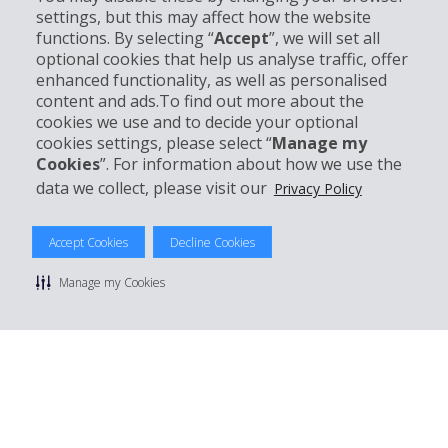
settings, but this may affect how the website
functions. By selecting “
Accept
”, we will set all
Partner
optional cookies that help us analyse traffic, offer
enhanced functionality, as well as personalised
Kundenservice
content and ads.To find out more about the
cookies we use and to decide your optional
cookies settings, please select “
Manage my
Mieten bei Hertz
Cookies
”. For information about how we use the
data we collect, please visit our
Privacy Policy
Accept Cookies
Decline Cookies
© 2026 The Hertz System, Inc.
Datenschutzrichtlinie
|
Nutzungsbedingungen
|
Mietbedingungen
Manage my Cookies
|
Sitemap Cookies verwalten