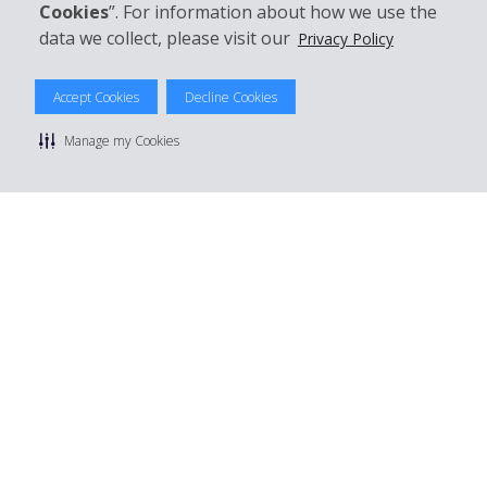
Cookies
”. For information about how we use the
data we collect, please visit our
Privacy Policy
© 2026 The Hertz System, Inc.
Accept Cookies
Decline Cookies
Datenschutzrichtlinie
|
Nutzungsbedingungen
|
Mietbedingungen
|
Sitemap Cookies verwalten
Manage my Cookies