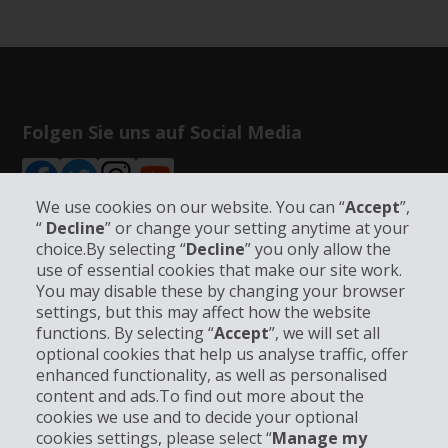
Folgen Sie uns auf Social Media
We use cookies on our website. You can “
Accept
”,
“
Decline
” or change your setting anytime at your
choice.By selecting “
Decline
” you only allow the
Unternehmensinformation
use of essential cookies that make our site work.
You may disable these by changing your browser
settings, but this may affect how the website
Partner
functions. By selecting “
Accept
”, we will set all
optional cookies that help us analyse traffic, offer
Kundenservice
enhanced functionality, as well as personalised
content and ads.To find out more about the
cookies we use and to decide your optional
Mieten bei Hertz
cookies settings, please select “
Manage my