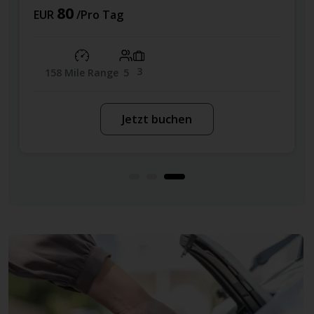
76
Kreisverkehr. Nehmen Sie hier die zweite Ausfahrt
EUR
/Pro Tag
auf die Corso Gelone.
Biegen Sie gleich darauf rechts ab. Dann haben Sie
3
das Stadtzentrum von Syrakus erreicht.
39 MPG
5
Jetzt buchen