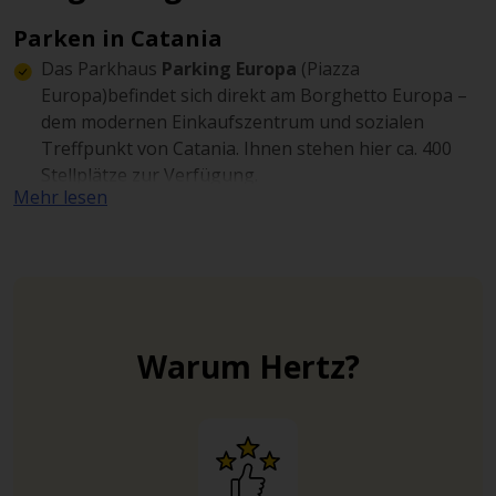
Parken in Catania
Das Parkhaus
Parking Europa
(Piazza
Europa)befindet sich direkt am Borghetto Europa –
dem modernen Einkaufszentrum und sozialen
Treffpunkt von Catania. Ihnen stehen hier ca. 400
Stellplätze zur Verfügung.
Mehr lesen
Der Parkplatz
Green Parking Di Gaetano Scuderi
(Via Narciso 9/Via Caronda, 314) bietet Ihnen 24/7-
Zugriff, rund 130 Parkmöglichkeiten und einen
Nachtwache-Service. Zu Fuß brauchen Sie ca. 10
Minuten bis zur Via Etnea.
Warum Hertz?
Der videoüberwachte Parkplatz
Parking Sturzo
AMT
(Via Don Luigi Sturzo, 31) liegt nur wenige
Gehminuten von der Piazza Stesicoro entfernt.
Wichtige Straßen in Catania
Catania ist über die
E45
mit Syrakus (67 km) und