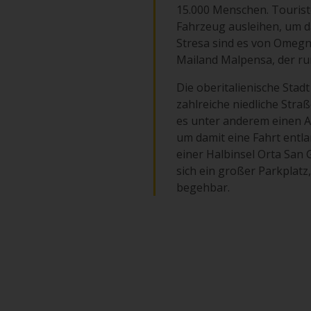
15.000 Menschen. Touriste
Fahrzeug ausleihen, um d
Stresa sind es von Omegna
Mailand Malpensa, der run
Die oberitalienische Sta
zahlreiche niedliche Stra
es unter anderem einen Al
um damit eine Fahrt entl
einer Halbinsel Orta San G
sich ein großer Parkplatz
begehbar.