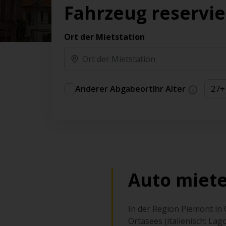
Vorteilen und Prämien an.
Fahrzeug reservi
Sie können direkt zu Ihrem Auto gehen, ohne
am Schalter in der Schlange stehen zu müssen.
Ort der Mietstation
An ausgewählten Standorten erhältlich.
Anderer Abgabeort
Ihr Alter
Auto miet
In der Region Piemont in 
Ortasees (italienisch: La