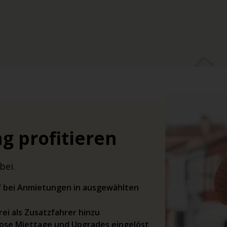
g profitieren
bei.
rif bei Anmietungen in ausgewählten
ei als Zusatzfahrer hinzu
ose Miettage und Upgrades eingelöst