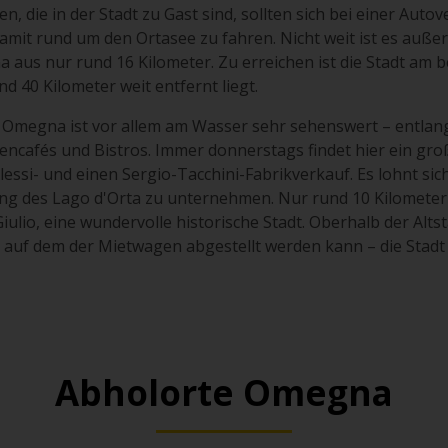
n, die in der Stadt zu Gast sind, sollten sich bei einer Aut
amit rund um den Ortasee zu fahren. Nicht weit ist es au
 aus nur rund 16 Kilometer. Zu erreichen ist die Stadt am 
d 40 Kilometer weit entfernt liegt.
dt Omegna ist vor allem am Wasser sehr sehenswert – entlan
ßencafés und Bistros. Immer donnerstags findet hier ein gro
essi- und einen Sergio-Tacchini-Fabrikverkauf. Es lohnt sic
ang des Lago d'Orta zu unternehmen. Nur rund 10 Kilometer
iulio, eine wundervolle historische Stadt. Oberhalb der Alts
, auf dem der Mietwagen abgestellt werden kann – die Stadt 
Abholorte Omegna