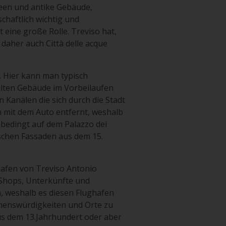
seen und antike Gebäude,
schaftlich wichtig und
eine große Rolle. Treviso hat,
 daher auch Città delle acque
. Hier kann man typisch
 alten Gebäude im Vorbeilaufen
n Kanälen die sich durch die Stadt
n mit dem Auto entfernt, weshalb
nbedingt auf dem Palazzo dei
schen Fassaden aus dem 15.
hafen von Treviso Antonio
, Shops, Unterkünfte und
n, weshalb es diesen Flughafen
henswürdigkeiten und Orte zu
us dem 13.Jahrhundert oder aber