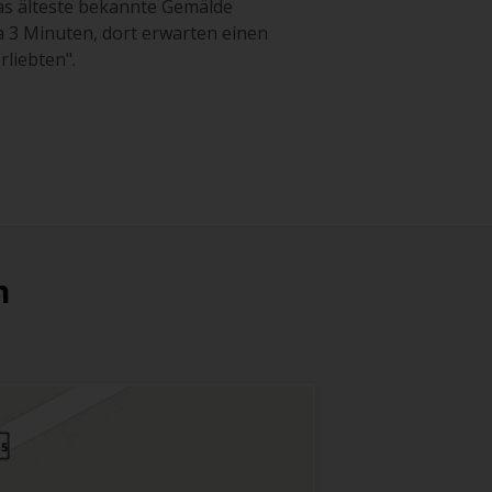
das älteste bekannte Gemälde
rca 3 Minuten, dort erwarten einen
liebten".
n