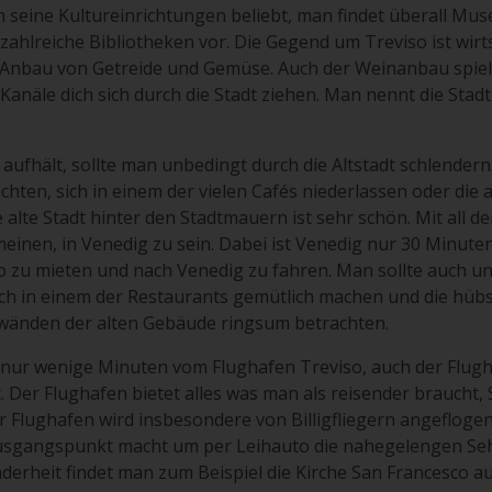
ch seine Kultureinrichtungen beliebt, man findet überall Mu
 zahlreiche Bibliotheken vor. Die Gegend um Treviso ist wirt
 Anbau von Getreide und Gemüse. Auch der Weinanbau spielt 
 Kanäle dich sich durch die Stadt ziehen. Man nennt die Stadt
aufhält, sollte man unbedingt durch die Altstadt schlendern
chten, sich in einem der vielen Cafés niederlassen oder die
alte Stadt hinter den Stadtmauern ist sehr schön. Mit all de
einen, in Venedig zu sein. Dabei ist Venedig nur 30 Minute
uto zu mieten und nach Venedig zu fahren. Man sollte auch u
ich in einem der Restaurants gemütlich machen und die hüb
wänden der alten Gebäude ringsum betrachten.
 nur wenige Minuten vom Flughafen Treviso, auch der Flug
 Der Flughafen bietet alles was man als reisender braucht
 Flughafen wird insbesondere von Billigfliegern angefloge
 Ausgangspunkt macht um per Leihauto die nahegelengen Se
derheit findet man zum Beispiel die Kirche San Francesco a