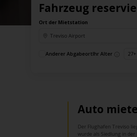
Vorteilen und Prämien an.
Fahrzeug reservi
Sie können direkt zu Ihrem Auto gehen, ohne
am Schalter in der Schlange stehen zu müssen.
Ort der Mietstation
An ausgewählten Standorten erhältlich.
Anderer Abgabeort
Ihr Alter
Auto miete
Der Flughafen Treviso lieg
wurde als Siedlung in de