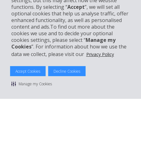
settings, but this may affect how the website
Partner
functions. By selecting “
Accept
”, we will set all
optional cookies that help us analyse traffic, offer
Kundenservice
enhanced functionality, as well as personalised
content and ads.To find out more about the
cookies we use and to decide your optional
Mieten bei Hertz
cookies settings, please select “
Manage my
Cookies
”. For information about how we use the
data we collect, please visit our
Privacy Policy
© 2026 The Hertz System, Inc.
Accept Cookies
Decline Cookies
Datenschutzrichtlinie
|
Nutzungsbedingungen
|
Mietbedingungen
|
Sitemap Cookies verwalten
Manage my Cookies