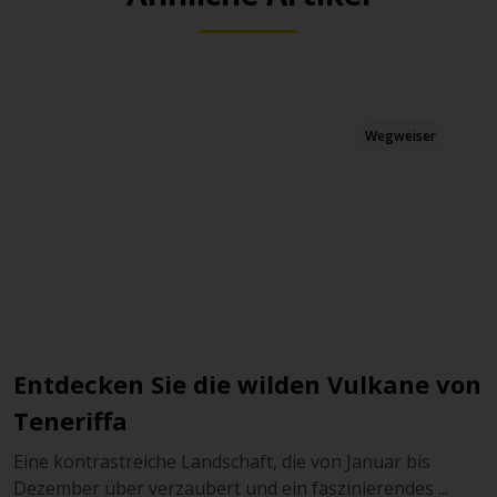
Wegweiser
ie wilden Vulkane von
Winter auf den K
perfekte Zuflucht
dschaft, die von Januar bis
Das ganze Jahr über milde
rt und ein faszinierendes ...
klingt das in den kalten Wi