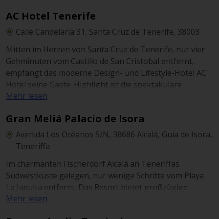
AC Hotel Tenerife
Calle Candelaria 31, Santa Cruz de Tenerife, 38003
Mitten im Herzen von Santa Cruz de Tenerife, nur vier
Gehminuten vom Castillo de San Cristobal entfernt,
empfängt das moderne Design- und Lifestyle-Hotel AC
Hotel seine Gäste. Highlight ist die spektakuläre
Mehr lesen
Dachterrasse mit Außenpool. Ein zuvorkommender
Service, ein kleines Lebensmittelgeschäft sowie ein
Gran Meliá Palacio de Isora
Fitnessbereich erfüllen alle Ansprüche an Komfort und
Bequemlichkeit.
Avenida Los Océanos S/N, 38686 Alcalá, Guia de Isora,
Teneriffa
Im charmanten Fischerdorf Alcalá an Teneriffas
Südwestküste gelegen, nur wenige Schritte vom Playa
La Jaquita entfernt. Das Resort bietet großzügige
Mehr lesen
Außenpools unter Palmen und moderne Zimmer mit
direktem Meerblick. Zimmerservice und Concierge