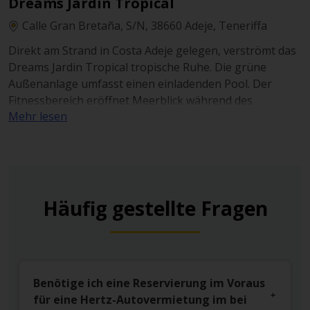
Dreams Jardin Tropical
sorgen für Entspannung und ein unvergleichliches
Urlaubsgefühl.
Calle Gran Bretaña, S/N, 38660 Adeje, Teneriffa
Direkt am Strand in Costa Adeje gelegen, verströmt das
Dreams Jardin Tropical tropische Ruhe. Die grüne
Außenanlage umfasst einen einladenden Pool. Der
Fitnessbereich eröffnet Meerblick während des
Mehr lesen
Trainings, und in den zahlreichen Restaurants, darunter
Las Rocas und Pintxos, genießen Gäste unvergessliche
Sonnenuntergänge und kulinarische Highlights.
Häufig gestellte Fragen
Benötige ich eine Reservierung im Voraus
für eine Hertz-Autovermietung im bei