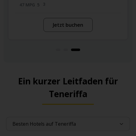
3
3
5
42 MPG
5
Jetzt buchen
Ein kurzer Leitfaden für
Teneriffa