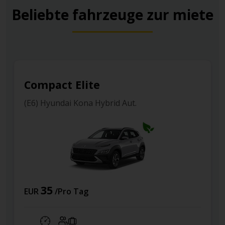
Beliebte fahrzeuge zur miete
t Elite
Compact
dai Kona Hybrid Aut.
(L1) Renault 
77
Pro Tag
EUR
/Pro 