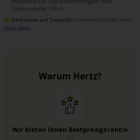
mehrfache Ein- und Ausfahrt möglich. Max.
Fahrzeughöhe: 1,95 m.
Parkzonen auf Teneriffa
In vielen Orten der Insel
ist das Parken am Straßenrand für Ihren Mietwagen
Mehr lesen
Teneriffa kostenfrei möglich. Beachten Sie jedoch die
farbigen Markierungen: Gelb signalisiert ein
Parkverbot, Blau weist in der Regel auf eine
begrenzte, oft gebührenpflichtige Parkzone hin.
Warum Hertz?
Wir bieten Ihnen Bestpreisgarantie