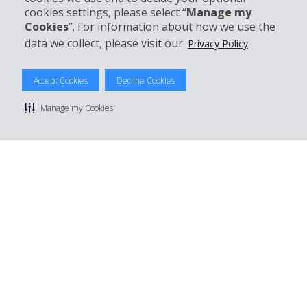
Mieten bei Hertz
cookies settings, please select “
Manage my
Cookies
”. For information about how we use the
data we collect, please visit our
Privacy Policy
© 2026 The Hertz System, Inc.
Accept Cookies
Decline Cookies
Datenschutzrichtlinie
|
Nutzungsbedingungen
|
Mietbedingungen
|
Sitemap Cookies verwalten
Manage my Cookies