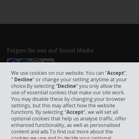
Folgen Sie uns auf Social Media
We use cookies on our website. You can “
Accept
”,
“
Decline
” or change your setting anytime at your
choice.By selecting “
Decline
” you only allow the
use of essential cookies that make our site work.
Unternehmensinformation
You may disable these by changing your browser
settings, but this may affect how the website
Partner
functions. By selecting “
Accept
”, we will set all
optional cookies that help us analyse traffic, offer
enhanced functionality, as well as personalised
Kundenservice
content and ads.To find out more about the
cookies we use and to decide your optional