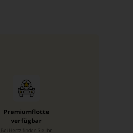
trand von Cramond im Südwesten aufbrechen
gen Insel vor der Küste, die über einen
ueensferry (A90) lohnt sich, wenn Sie mit
tur des historischen Bauwerks versprüht
en Wäldern einen tollen Blick auf die
s Navigationssystem bzw. Kartenmaterial zu
ten. Zusätzlich gelten auf vielen Straßen in
r Ausflüge außerhalb des Zentrums nutzen
Premiumflotte
verfügbar
Bei Hertz finden Sie Ihr