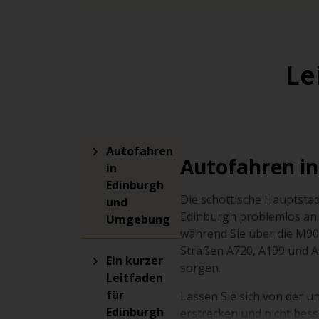
Le
Autofahren
Autofahren i
in
Edinburgh
Die schottische Hauptsta
und
Edinburgh problemlos an 
Umgebung
während Sie über die M90
Straßen A720, A199 und A
Ein kurzer
sorgen.
Leitfaden
für
Lassen Sie sich von der u
Edinburgh
erstrecken und nicht bes