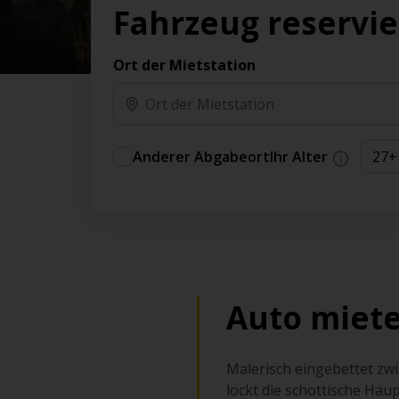
Vorteilen und Prämien an.
Fahrzeug reservi
Sie können direkt zu Ihrem Auto gehen, ohne
am Schalter in der Schlange stehen zu müssen.
Ort der Mietstation
An ausgewählten Standorten erhältlich.
Anderer Abgabeort
Ihr Alter
Auto miete
Malerisch eingebettet zw
lockt die schottische Hau