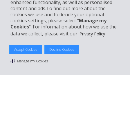
Kundenservice
enhanced functionality, as well as personalised
content and ads.To find out more about the
cookies we use and to decide your optional
Mieten bei Hertz
cookies settings, please select “
Manage my
Cookies
”. For information about how we use the
data we collect, please visit our
Privacy Policy
© 2026 The Hertz System, Inc.
Accept Cookies
Decline Cookies
Datenschutzrichtlinie
|
Nutzungsbedingungen
|
Mietbedingungen
|
Sitemap Cookies verwalten
Manage my Cookies