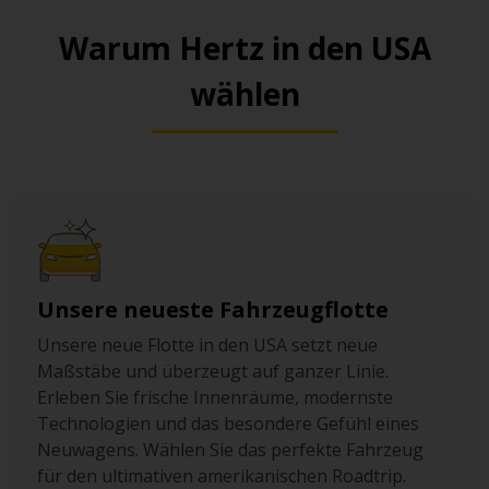
wichtigen Verkehrsachsen wie dem Selmon
Warum Hertz in den USA
Expressway. Mit 480 Stellplätzen eine praktische
Wahl, um das Auto unkompliziert abzustellen und die
wählen
Stadt zu Fuß zu erkunden.
Washington Lot (717 Parking Lot L22)
: Kleines,
leicht zugängliches Parkareal in der Innenstadt an
der E Whiting St, mit 109 Stellplätzen. Perfekt für
kurze Aufenthalte, nahe Büros, Restaurants und
Hotels. Zentrale Lage und Reservierungsoption
ermöglichen eine einfache Fortsetzung zu Fuß.
Unsere neueste Fahrzeugflotte
Unsere neue Flotte in den USA setzt neue
Maßstäbe und überzeugt auf ganzer Linie.
Erleben Sie frische Innenräume, modernste
Technologien und das besondere Gefühl eines
Neuwagens. Wählen Sie das perfekte Fahrzeug
für den ultimativen amerikanischen Roadtrip.