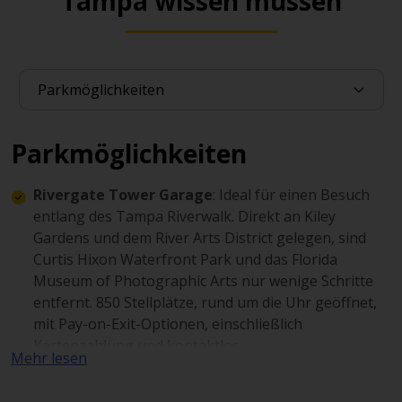
Tampa wissen müssen
Parkmöglichkeiten
Rivergate Tower Garage
: Ideal für einen Besuch
entlang des Tampa Riverwalk. Direkt an Kiley
Gardens und dem River Arts District gelegen, sind
Curtis Hixon Waterfront Park und das Florida
Museum of Photographic Arts nur wenige Schritte
entfernt. 850 Stellplätze, rund um die Uhr geöffnet,
mit Pay-on-Exit-Optionen, einschließlich
Kartenzahlung und kontaktlos.
Mehr lesen
717 Parking Lot L06
: Offenes Parkareal im
Stadtzentrum, nahe Tampa Union Station und