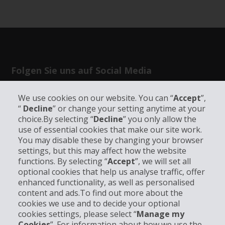
Folgen Sie uns auf Social Media
We use cookies on our website. You can “
Accept
”,
“
Decline
” or change your setting anytime at your
choice.By selecting “
Decline
” you only allow the
use of essential cookies that make our site work.
Unternehmensinformation
You may disable these by changing your browser
settings, but this may affect how the website
functions. By selecting “
Accept
”, we will set all
Partner
optional cookies that help us analyse traffic, offer
enhanced functionality, as well as personalised
Kundenservice
content and ads.To find out more about the
cookies we use and to decide your optional
cookies settings, please select “
Manage my
Mieten bei Hertz
Cookies
”. For information about how we use the