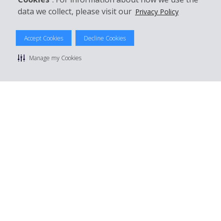
data we collect, please visit our
Privacy Policy
Accept Cookies
Decline Cookies
© 2026 The Hertz System, Inc.
Datenschutzrichtlinie
|
Nutzungsbedingungen
|
Mietbedingungen
Manage my Cookies
|
Sitemap Cookies verwalten