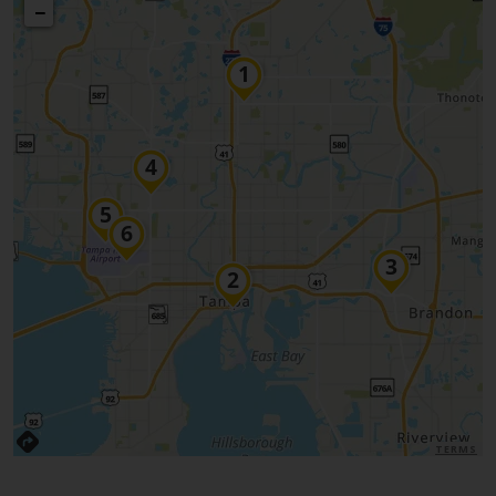
−
TERMS