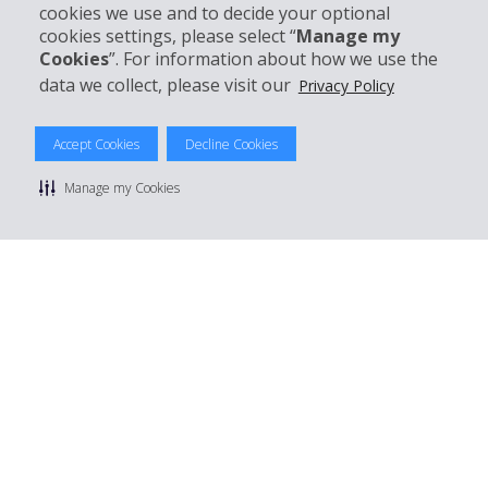
cookies we use and to decide your optional
cookies settings, please select “
Manage my
Mieten bei Hertz
Cookies
”. For information about how we use the
data we collect, please visit our
Privacy Policy
Accept Cookies
Decline Cookies
© 2026 The Hertz System, Inc.
Datenschutzrichtlinie
|
Nutzungsbedingungen
|
Mietbedingungen
Manage my Cookies
|
Sitemap Cookies verwalten