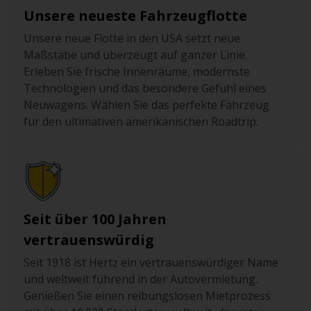
Stunden dabei.
Unsere neueste Fahrzeugflotte
Wie in anderen Teilen der USA üblich, sind die Straßen
Unsere neue Flotte in den USA setzt neue
breit und das Schachbrettsystem für die Stadtplanung
Maßstäbe und überzeugt auf ganzer Linie.
erleichtert die Orientierung enorm.
Erleben Sie frische Innenräume, modernste
Technologien und das besondere Gefühl eines
Sie sollten sich allerdings strikt an die Verkehrsregeln
Neuwagens. Wählen Sie das perfekte Fahrzeug
halten. Geschwindigkeits-Übertretungen werden sehr
für den ultimativen amerikanischen Roadtrip.
ernstgenommen, und die Überwachung findet auch aus
der Luft statt. Zu langsames Fahren ist genauso
verboten wie zu rasen. Grundloser Spurwechsel kann
ebenfalls geahndet werden.
Die Regeln entsprechen dabei meist den aus
Deutschland gewohnten, mit einigen wichtigen
Seit über 100 Jahren
Ausnahmen: An einer Kreuzung mit vier Stoppschildern
vertrauenswürdig
fährt nach einem kurzen Halt derjenige zuerst, der als
Seit 1918 ist Hertz ein vertrauenswürdiger Name
erster an der Kreuzung war. Solche Kreuzungen sind oft
und weltweit führend in der Autovermietung.
mit „4 Way“ oder „All Way“ Schildern markiert.
Genießen Sie einen reibungslosen Mietprozess