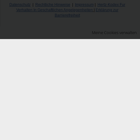
Datenschutz
|
Rechtliche Hinweise
|
Impressum
|
Hertz-Kodex Fur
Verhalten In Geschaftlichen Angelegenheiten
|
Erklärung zur
Barrierefreiheit
Meine Cookies verwalten