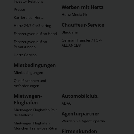
Investor Relations
Werben mit Hertz
Presse
Hertz Media Kit
Karriere bei Hertz
Chauffeur-Service
Hertz 24/7 CarSharing
Blacklane
Fahrzeugverkauf an Händler
German Transfer / TOP-
Fahrzeugverkauf an
ALLIANCE®
Privatkunden
Hertz CarAbo
Mietbedingungen
Mietbedingungen
Qualifikationen und
Anforderungen
Mietwagen-
Automobilclub.
Flughafen
ADAC
Mietwagen Flughafen Palma
Agenturpartner
de Mallorca
Werden Sie Agenturpartner
Mietwagen Flughafen
München Franz-Josef-Strauß
Firmenkunden