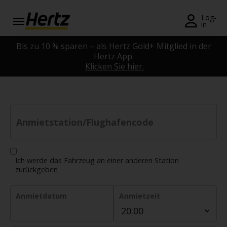
Menü
Log-
in
Reservierungsanfrage
Bis zu 10 % sparen – als Hertz Gold+ Mitglied in der
Hertz App.
Klicken Sie hier.
Ändern/Stornieren
Weltweite
Stationen
Anmietstation/Flughafencode
Registrierung
Topangebote
Ich werde das Fahrzeug an einer anderen Station
DE/DE
zurückgeben
Anmietdatum
Anmietzeit
Reservierung
Angebote