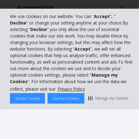
Automobilclub.
We use cookies on our website. You can “
Accept
”, “
Agenturpartner
Decline
” or change your setting anytime at your choice.By
selecting “
Decline
” you only allow the use of essential
cookies that make our site work. You may disable these by
Firmenkunden
changing your browser settings, but this may affect how the
website functions. By selecting “
Accept
”, we will set all
Partnerschaften
optional cookies that help us analyse traffic, offer enhanced
functionality, as well as personalised content and ads.To find
out more about the cookies we use and to decide your
Reisebüro
optional cookies settings, please select “
Manage my
Cookies
”. For information about how we use the data we
Mietwagen Reservierung:
01806 33 35 35.
Servicezeiten Mo.-So. 08.00-19.00
collect, please visit our
Privacy Policy
Uhr.
Manage my Cookies
Accept Cookies
Decline Cookies
Festpreis von 0,20 Euro pro Anruf