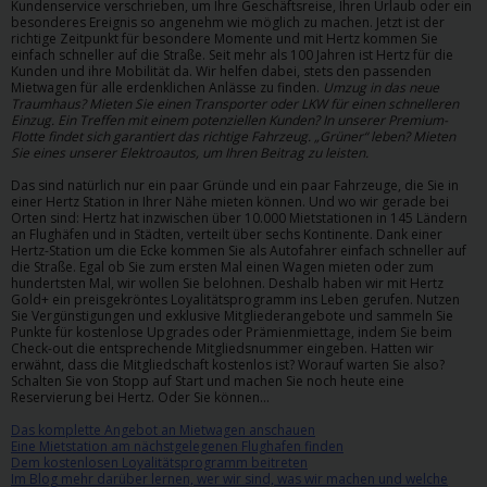
Kundenservice verschrieben, um Ihre Geschäftsreise, Ihren Urlaub oder ein
besonderes Ereignis so angenehm wie möglich zu machen. Jetzt ist der
richtige Zeitpunkt für besondere Momente und mit Hertz kommen Sie
einfach schneller auf die Straße. Seit mehr als 100 Jahren ist Hertz für die
Kunden und ihre Mobilität da. Wir helfen dabei, stets den passenden
Mietwagen für alle erdenklichen Anlässe zu finden.
Umzug in das neue
Traumhaus? Mieten Sie einen Transporter oder LKW für einen schnelleren
Einzug. Ein Treffen mit einem potenziellen Kunden? In unserer Premium-
Flotte findet sich garantiert das richtige Fahrzeug. „Grüner“ leben? Mieten
Sie eines unserer Elektroautos, um Ihren Beitrag zu leisten.
Das sind natürlich nur ein paar Gründe und ein paar Fahrzeuge, die Sie in
einer Hertz Station in Ihrer Nähe mieten können. Und wo wir gerade bei
Orten sind: Hertz hat inzwischen über 10.000 Mietstationen in 145 Ländern
an Flughäfen und in Städten, verteilt über sechs Kontinente. Dank einer
Hertz-Station um die Ecke kommen Sie als Autofahrer einfach schneller auf
die Straße. Egal ob Sie zum ersten Mal einen Wagen mieten oder zum
hundertsten Mal, wir wollen Sie belohnen. Deshalb haben wir mit Hertz
Gold+ ein preisgekröntes Loyalitätsprogramm ins Leben gerufen. Nutzen
Sie Vergünstigungen und exklusive Mitgliederangebote und sammeln Sie
Punkte für kostenlose Upgrades oder Prämienmiettage, indem Sie beim
Check-out die entsprechende Mitgliedsnummer eingeben. Hatten wir
erwähnt, dass die Mitgliedschaft kostenlos ist? Worauf warten Sie also?
Schalten Sie von Stopp auf Start und machen Sie noch heute eine
Reservierung bei Hertz. Oder Sie können…
Das komplette Angebot an Mietwagen anschauen
Eine Mietstation am nächstgelegenen Flughafen finden
Dem kostenlosen Loyalitätsprogramm beitreten
Im Blog mehr darüber lernen, wer wir sind, was wir machen und welche