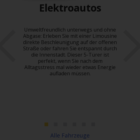
Elektroautos
Umweltfreundlich unterwegs und ohne
H
Abgase: Erleben Sie mit einer Limousine
direkte Beschleunigung auf der offenen
Mie
 LKW
Straße oder fahren Sie entspannt durch
für
 neue
die Innenstadt. Dieser 5-Türer ist
i10 
tte
perfekt, wenn Sie nach dem
rter
Alltagsstress mal wieder etwas Energie
b
enen
aufladen müssen.
Komb
t
e
er
 als
euen
Alle Fahrzeuge