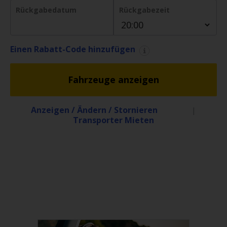
& Service
Rückgabedatum
Rückgabezeit
Stationen
Einen Rabatt-Code hinzufügen
Flotte
Fahrzeuge anzeigen
Treueprogramm
Anzeigen / Ändern / Stornieren
|
Transporter Mieten
Transporter
& LKW
Firmenkunden