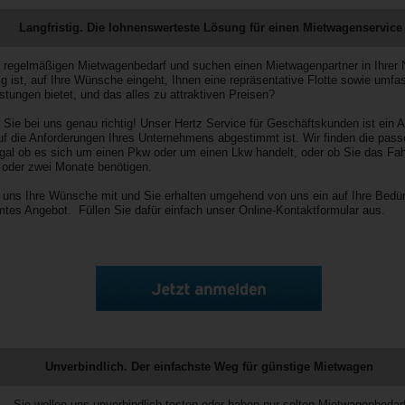
Langfristig. Die lohnenswerteste Lösung für einen Mietwagenservice
 regelmäßigen Mietwagenbedarf und suchen einen Mietwagenpartner in Ihrer 
ig ist, auf Ihre Wünsche eingeht, Ihnen eine repräsentative Flotte sowie umf
stungen bietet, und das alles zu attraktiven Preisen?
 Sie bei uns genau richtig! Unser Hertz Service für Geschäftskunden ist ein 
auf die Anforderungen Ihres Unternehmens abgestimmt ist. Wir finden die pas
 egal ob es sich um einen Pkw oder um einen Lkw handelt, oder ob Sie das Fah
 oder zwei Monate benötigen.
e uns Ihre Wünsche mit und Sie erhalten umgehend von uns ein auf Ihre Bedür
tes Angebot. Füllen Sie dafür einfach unser Online-Kontaktformular aus.
Unverbindlich. Der einfachste Weg für günstige Mietwagen
Sie wollen uns unverbindlich testen oder haben nur selten Mietwagenbeda