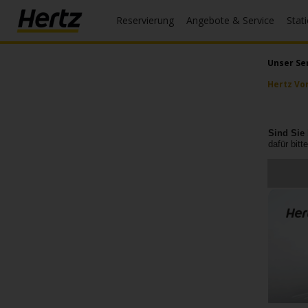
Reservierung
Angebote & Service
Stat
Menü
Reservierungsanfrage
Unser Se
Hertz Vo
Ändern/Stornieren
Weltweite
Sind Sie 
Stationen
dafür bitt
Registrierung
Topangebote
DE/DE
Reservierung
Angebote