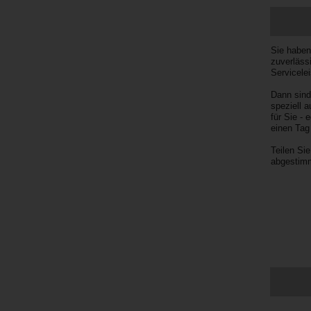
& Service
Stationen
Sie haben
zuverläss
Servicelei
Flotte
Dann sind
speziell 
für Sie -
Treueprogramm
einen Tag
Teilen Si
abgestimm
Transporter
& LKW
Firmenkunden