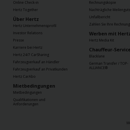
Online Check-in
Rechnungskopie
Hertz Together
Nachträgliche Meilenguts
Unfallbericht
Über Hertz
Zahlen Sie Ihre Rechnung
Hertz Unternehmensprofil
Investor Relations
Werben mit Hert
Presse
Hertz Media Kit
Karriere bei Hertz
Chauffeur-Servic
Hertz 24/7 CarSharing
Blacklane
Fahrzeugverkauf an Händler
German Transfer / TOP-
ALLIANCE®
Fahrzeugverkauf an Privatkunden
Hertz CarAbo
Mietbedingungen
Mietbedingungen
Qualifikationen und
Anforderungen
M