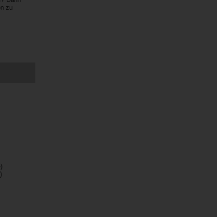
on zu
)
)