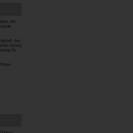
Nähe, der
assende
Angebot, das
sende Lösung
rzeug für
fnisse
rf? Dann