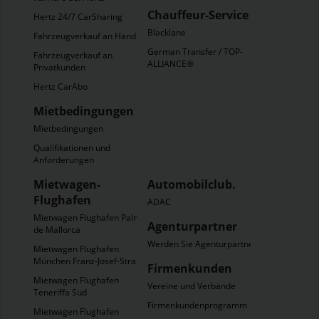
Chauffeur-Service
Hertz 24/7 CarSharing
Blacklane
Fahrzeugverkauf an Händler
German Transfer / TOP-
Fahrzeugverkauf an
ALLIANCE®
Privatkunden
Hertz CarAbo
Mietbedingungen
Mietbedingungen
Qualifikationen und
Anforderungen
Mietwagen-
Automobilclub.
Flughafen
ADAC
Mietwagen Flughafen Palma
Agenturpartner
de Mallorca
Werden Sie Agenturpartner
Mietwagen Flughafen
München Franz-Josef-Strauß
Firmenkunden
Mietwagen Flughafen
Vereine und Verbände
Teneriffa Süd
Firmenkundenprogramm
Mietwagen Flughafen