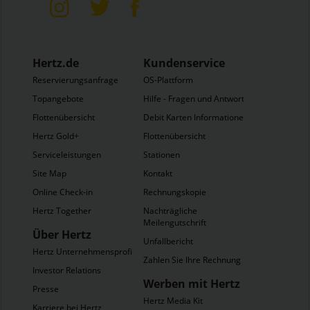
Hertz.de
Kundenservice
Reservierungsanfrage
OS-Plattform
Topangebote
Hilfe - Fragen und Antworten
Flottenübersicht
Debit Karten Informationen
Hertz Gold+
Flottenübersicht
Serviceleistungen
Stationen
Site Map
Kontakt
Online Check-in
Rechnungskopie
Hertz Together
Nachträgliche
Meilengutschrift
Über Hertz
Unfallbericht
Hertz Unternehmensprofil
Zahlen Sie Ihre Rechnung
Investor Relations
Werben mit Hertz
Presse
Hertz Media Kit
Karriere bei Hertz