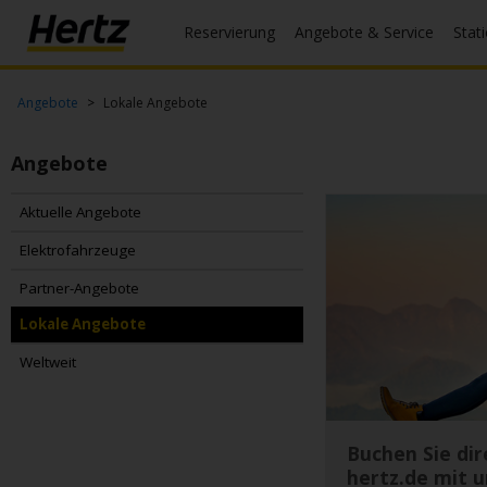
Reservierung
Angebote & Service
Stat
Menü
Reservierungsanfrage
Angebote
Lokale Angebote
Ändern/Stornieren
Angebote
Weltweite
Aktuelle Angebote
Stationen
Elektrofahrzeuge
Registrierung
Partner-Angebote
Topangebote
Lokale Angebote
DE/DE
Weltweit
Reservierung
Buchen Sie dir
hertz.de mit u
Angebote