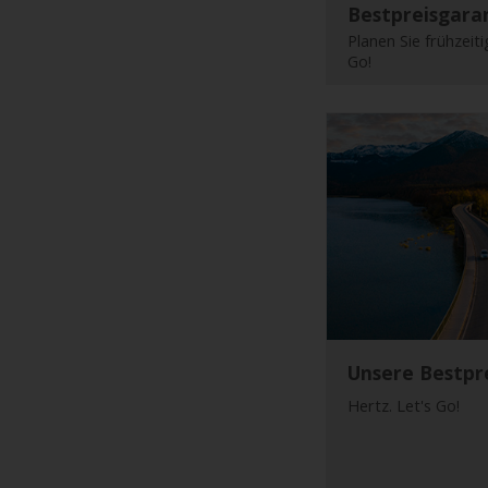
Bestpreisgara
& Service
Planen Sie frühzeiti
Go!
Stationen
Flotte
Treueprogramm
Transporter
& LKW
Firmenkunden
Unsere Bestpr
Hertz. Let's Go!