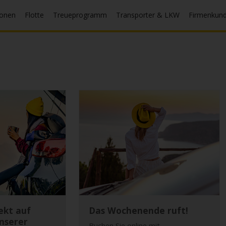
ionen
Flotte
Treueprogramm
Transporter & LKW
Firmenkun
ekt auf
Das Wochenende ruft!
nserer
Buchen Sie online mit