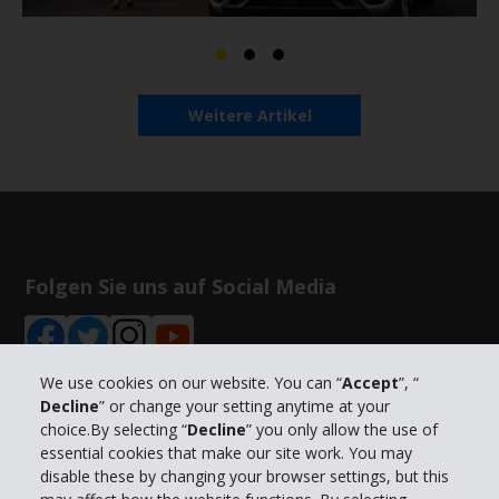
Weitere Artikel
Folgen Sie uns auf Social Media
We use cookies on our website. You can “
Accept
”, “
Decline
” or change your setting anytime at your
choice.By selecting “
Decline
” you only allow the use of
Unternehmensinformation
essential cookies that make our site work. You may
disable these by changing your browser settings, but this
Partner