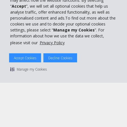
may affect how the website functions. By selecting
“
Accept
”, we will set all optional cookies that help us
analyse traffic, offer enhanced functionality, as well as
Kundenservice
personalised content and ads.To find out more about the
cookies we use and to decide your optional cookies
settings, please select “
Manage my Cookies
”. For
Mieten bei Hertz
information about how we use the data we collect,
please visit our
Privacy Policy
Accept Cookies
Decline Cookies
© 2026 The Hertz System, Inc.
Datenschutzrichtlinie
|
Nutzungsbedingungen
|
Mietbedingungen
Manage my Cookies
|
Sitemap Cookies verwalten