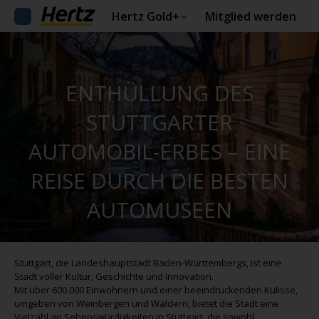
Hertz Gold+
Mitglied werden
ENTHÜLLUNG DES
STUTTGARTER
AUTOMOBIL-ERBES – EINE
REISE DURCH DIE BESTEN
AUTOMUSEEN
Stuttgart, die Landeshauptstadt Baden-Württembergs, ist eine
Stadt voller Kultur, Geschichte und Innovation.
Mit über 600.000 Einwohnern und einer beeindruckenden Kulisse,
umgeben von Weinbergen und Wäldern, bietet die Stadt eine
Vielzahl an Sehenswürdigkeiten in Stuttgart, die sowohl