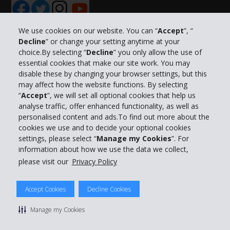
We use cookies on our website. You can “
Accept
”, “
Decline
” or change your setting anytime at your
choice.By selecting “
Decline
” you only allow the use of
Unternehmensinformation
essential cookies that make our site work. You may
disable these by changing your browser settings, but this
Partner
may affect how the website functions. By selecting
“
Accept
”, we will set all optional cookies that help us
analyse traffic, offer enhanced functionality, as well as
Kundenservice
personalised content and ads.To find out more about the
cookies we use and to decide your optional cookies
Mieten bei Hertz
settings, please select “
Manage my Cookies
”. For
information about how we use the data we collect,
please visit our
Privacy Policy
Accept Cookies
Decline Cookies
© 2026 The Hertz System, Inc.
Datenschutzrichtlinie
|
Nutzungsbedingungen
|
Mietbedingungen
Manage my Cookies
|
Sitemap Cookies verwalten