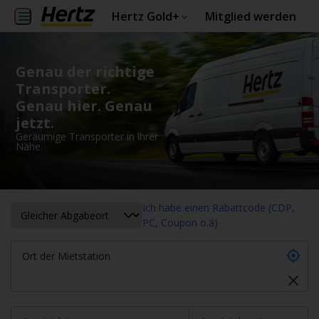
Hertz Gold+
Mitglied werden
Genau der richtige
Transporter.
Genau hier. Genau
jetzt.
Geräumige Transporter in lhrer
Nähe.
Ich habe einen Rabattcode (CDP,
PC, Coupon o.ä)
Ort der Mietstation