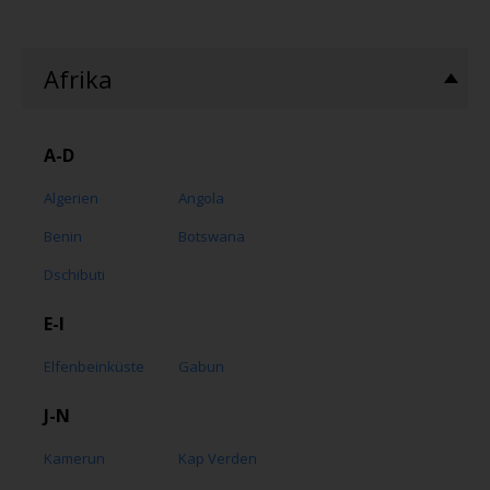
Afrika
A-D
Algerien
Angola
Benin
Botswana
Dschibuti
E-I
Elfenbeinküste
Gabun
J-N
Kamerun
Kap Verden