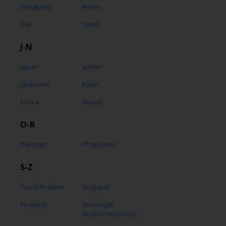
Hongkong
Indien
Irak
Israel
J-N
Japan
Jemen
Jordanien
Katar
Korea
Kuwait
O-R
Pakistan
Philippinen
S-Z
Saudi-Arabien
Singapur
Thailand
Vereinigte
Arabische Emirate