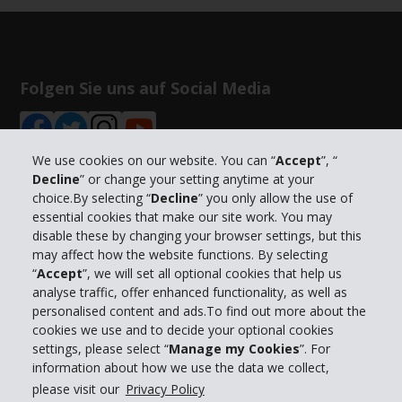
Folgen Sie uns auf Social Media
We use cookies on our website. You can “
Accept
”, “
Decline
” or change your setting anytime at your
choice.By selecting “
Decline
” you only allow the use of
Unternehmensinformation
essential cookies that make our site work. You may
disable these by changing your browser settings, but this
may affect how the website functions. By selecting
Partner
“
Accept
”, we will set all optional cookies that help us
analyse traffic, offer enhanced functionality, as well as
Kundenservice
personalised content and ads.To find out more about the
cookies we use and to decide your optional cookies
settings, please select “
Manage my Cookies
”. For
Mieten bei Hertz
information about how we use the data we collect,
please visit our
Privacy Policy