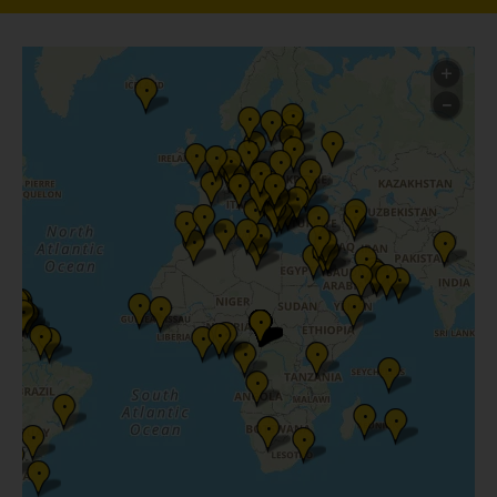
•
•
•
•
•
•
•
•
•
•
•
•
•
•
•
•
•
•
•
•
•
•
•
•
•
•
•
•
•
•
•
•
•
•
•
•
•
•
•
•
•
•
•
•
•
•
•
•
•
•
•
•
•
•
•
•
•
•
•
•
•
•
•
•
•
•
•
•
•
•
•
•
•
•
•
•
•
•
•
•
•
•
•
•
•
•
•
•
•
•
•
•
•
•
•
•
•
•
•
•
•
•
•
•
•
•