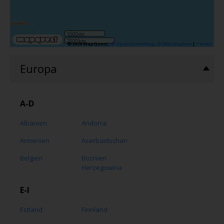
1000mi
2000km
©2026 MapQuest,
© OpenStreetMap
,
©2026 Mapbox
|
Terms
Europa
A-D
Albanien
Andorra
Armenien
Aserbaidschan
Belgien
Bosnien
Herzegowina
E-I
Estland
Finnland