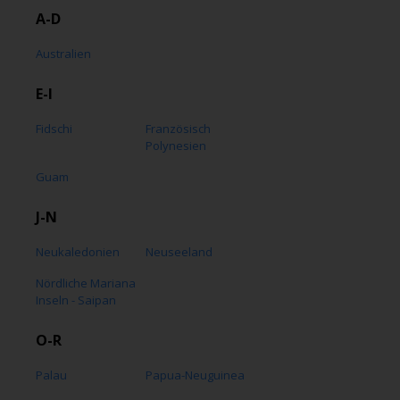
A-D
Australien
E-I
Fidschi
Französisch
Polynesien
Guam
J-N
Neukaledonien
Neuseeland
Nördliche Mariana
Inseln - Saipan
O-R
Palau
Papua-Neuguinea