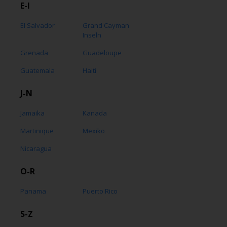
E-I
El Salvador
Grand Cayman
Inseln
Grenada
Guadeloupe
Guatemala
Haiti
J-N
Jamaika
Kanada
Martinique
Mexiko
Nicaragua
O-R
Panama
Puerto Rico
S-Z