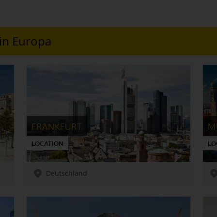
in Europa
FRANKFURT
M
LOCATION
LO
Deutschland