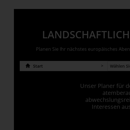
An ausgewählten Standorten erhältlich.
LANDSCHAFTLICH
Planen Sie Ihr nächstes europäisches Aben
Start
Unser Planer für d
atemberau
abwechslungsreic
Interessen au