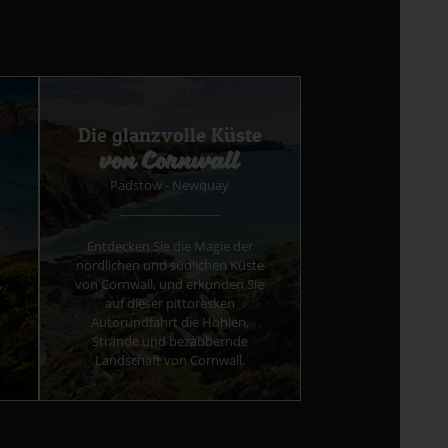
Die glanzvolle Küste
von Cornwall
Padstow - Newquay
Entdecken Sie die Magie der
nördlichen und südlichen Küste
,
von Cornwall, und erkunden Sie
auf dieser pittoresken
Autorundfahrt die Höhlen,
Strände und bezaubernde
Landschaft von Cornwall.