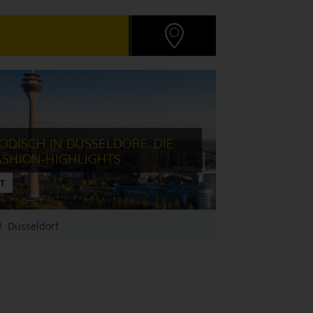
ODISCH IN DÜSSELDORF: DIE
ASHION-HIGHLIGHTS
T
Düsseldorf