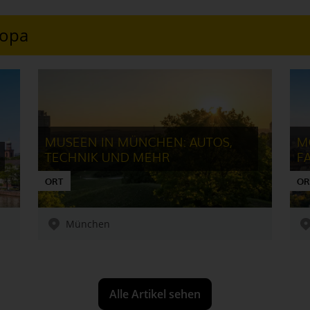
ropa
MUSEEN IN MÜNCHEN: AUTOS,
M
TECHNIK UND MEHR
F
ORT
OR
München
Alle Artikel sehen