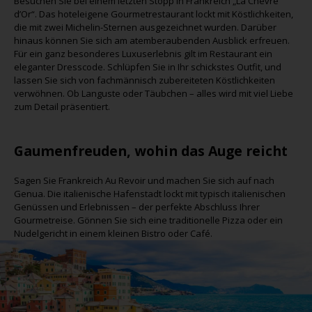
Besuchen Sie bei einem letzten Stopp in Frankreich „La Chevre
d’Or“. Das hoteleigene Gourmetrestaurant lockt mit Köstlichkeiten,
die mit zwei Michelin-Sternen ausgezeichnet wurden. Darüber
hinaus können Sie sich am atemberaubenden Ausblick erfreuen.
Für ein ganz besonderes Luxuserlebnis gilt im Restaurant ein
eleganter Dresscode. Schlüpfen Sie in Ihr schickstes Outfit, und
lassen Sie sich von fachmännisch zubereiteten Köstlichkeiten
verwöhnen. Ob Languste oder Täubchen – alles wird mit viel Liebe
zum Detail präsentiert.
Gaumenfreuden, wohin das Auge reicht
Sagen Sie Frankreich Au Revoir und machen Sie sich auf nach
Genua. Die italienische Hafenstadt lockt mit typisch italienischen
Genüssen und Erlebnissen – der perfekte Abschluss Ihrer
Gourmetreise. Gönnen Sie sich eine traditionelle Pizza oder ein
Nudelgericht in einem kleinen Bistro oder Café.