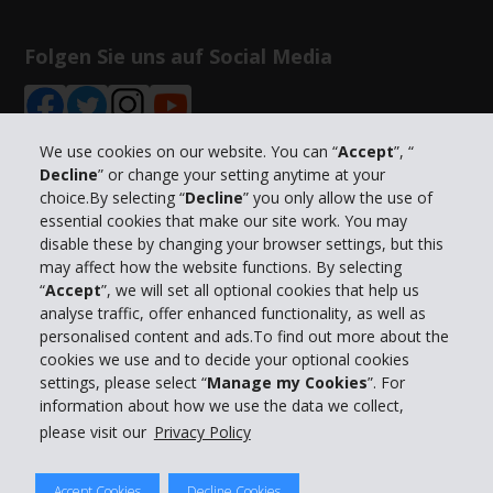
Folgen Sie uns auf Social Media
We use cookies on our website. You can “
Accept
”, “
Decline
” or change your setting anytime at your
choice.By selecting “
Decline
” you only allow the use of
Unternehmensinformation
essential cookies that make our site work. You may
disable these by changing your browser settings, but this
Partner
may affect how the website functions. By selecting
“
Accept
”, we will set all optional cookies that help us
analyse traffic, offer enhanced functionality, as well as
Kundenservice
personalised content and ads.To find out more about the
cookies we use and to decide your optional cookies
settings, please select “
Manage my Cookies
”. For
Mieten bei Hertz
information about how we use the data we collect,
please visit our
Privacy Policy
Accept Cookies
Decline Cookies