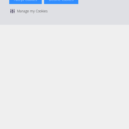
© 2026 The Hertz System, Inc.
Datenschutzrichtlinie
|
Nutzungsbedingungen
|
Mietbedingungen
Manage my Cookies
|
Sitemap Cookies verwalten