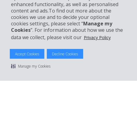
enhanced functionality, as well as personalised
Kundenservice
content and ads.To find out more about the
cookies we use and to decide your optional
cookies settings, please select “
Manage my
Mieten bei Hertz
Cookies
”. For information about how we use the
data we collect, please visit our
Privacy Policy
Accept Cookies
Decline Cookies
© 2026 The Hertz System, Inc.
Datenschutzrichtlinie
|
Nutzungsbedingungen
|
Mietbedingungen
Manage my Cookies
|
Sitemap Cookies verwalten