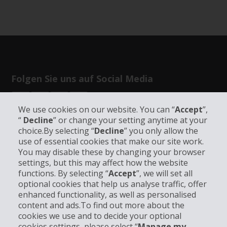
Folgen Sie uns auf Social Media
We use cookies on our website. You can “
Accept
”,
“
Decline
” or change your setting anytime at your
choice.By selecting “
Decline
” you only allow the
use of essential cookies that make our site work.
Unternehmensinformation
You may disable these by changing your browser
settings, but this may affect how the website
functions. By selecting “
Accept
”, we will set all
Partner
optional cookies that help us analyse traffic, offer
enhanced functionality, as well as personalised
Kundenservice
content and ads.To find out more about the
cookies we use and to decide your optional
cookies settings, please select “
Manage my