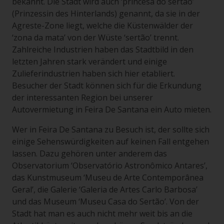
bekannt. Die Stadt wird auch ‘princesa do sertão’
(Prinzessin des Hinterlands) genannt, da sie in der
Agreste-Zone liegt, welche die Küstenwälder der
‘zona da mata’ von der Wüste ‘sertão’ trennt.
Zahlreiche Industrien haben das Stadtbild in den
letzten Jahren stark verändert und einige
Zulieferindustrien haben sich hier etabliert.
Besucher der Stadt können sich für die Erkundung
der interessanten Region bei unserer
Autovermietung in Feira De Santana ein Auto mieten.
Wer in Feira De Santana zu Besuch ist, der sollte sich
einige Sehenswürdigkeiten auf keinen Fall entgehen
lassen. Dazu gehören unter anderem das
Observatorium ‘Observatório Astronômico Antares’,
das Kunstmuseum ‘Museu de Arte Contemporânea
Geral’, die Galerie ‘Galeria de Artes Carlo Barbosa’
und das Museum ‘Museu Casa do Sertão’. Von der
Stadt hat man es auch nicht mehr weit bis an die