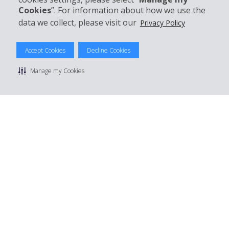
Mieten bei Hertz
Cookies
”. For information about how we use the
data we collect, please visit our
Privacy Policy
Accept Cookies
Decline Cookies
© 2026 The Hertz System, Inc.
Datenschutzrichtlinie
|
Nutzungsbedingungen
|
Mietbedingungen
Manage my Cookies
|
Sitemap Cookies verwalten