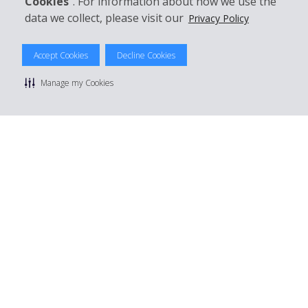
Cookies
”. For information about how we use the
data we collect, please visit our
Privacy Policy
Accept Cookies
Decline Cookies
© 2026 The Hertz System, Inc.
Datenschutzrichtlinie
|
Nutzungsbedingungen
|
Mietbedingungen
Manage my Cookies
|
Sitemap Cookies verwalten