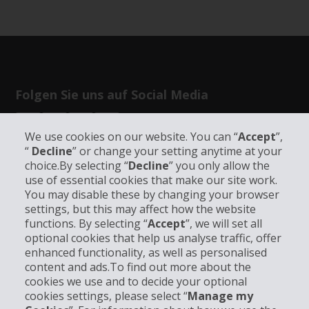
Folgen Sie uns auf Social Media
We use cookies on our website. You can “
Accept
”,
“
Decline
” or change your setting anytime at your
choice.By selecting “
Decline
” you only allow the
use of essential cookies that make our site work.
Unternehmensinformation
You may disable these by changing your browser
settings, but this may affect how the website
functions. By selecting “
Accept
”, we will set all
Partner
optional cookies that help us analyse traffic, offer
enhanced functionality, as well as personalised
Kundenservice
content and ads.To find out more about the
cookies we use and to decide your optional
cookies settings, please select “
Manage my
Mieten bei Hertz