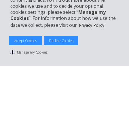
content and ads.To find out more about the
cookies we use and to decide your optional
Mieten bei Hertz
cookies settings, please select “
Manage my
Cookies
”. For information about how we use the
data we collect, please visit our
Privacy Policy
© 2026 The Hertz System, Inc.
Accept Cookies
Decline Cookies
Datenschutzrichtlinie
|
Nutzungsbedingungen
|
Mietbedingungen
|
Sitemap Cookies verwalten
Manage my Cookies