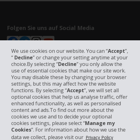
Folgen Sie uns auf Social Media
We use cookies on our website. You can “
Accept
”,
“
Decline
” or change your setting anytime at your
choice.By selecting “
Decline
” you only allow the
Unternehmensinformation
use of essential cookies that make our site work.
You may disable these by changing your browser
settings, but this may affect how the website
Partner
functions. By selecting “
Accept
”, we will set all
optional cookies that help us analyse traffic, offer
enhanced functionality, as well as personalised
Kundenservice
content and ads.To find out more about the
cookies we use and to decide your optional
Mieten bei Hertz
cookies settings, please select “
Manage my
Cookies
”. For information about how we use the
data we collect, please visit our
Privacy Policy