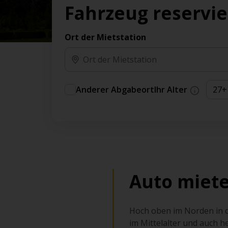
Vorteilen und Prämien an.
Fahrzeug reservi
Sie können direkt zu Ihrem Auto gehen, ohne
am Schalter in der Schlange stehen zu müssen.
Ort der Mietstation
An ausgewählten Standorten erhältlich.
Anderer Abgabeort
Ihr Alter
Auto miete
Hoch oben im Norden in de
im Mittelalter und auch he