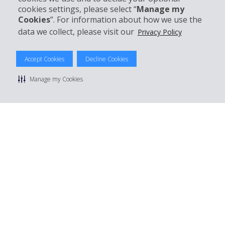
Mieten bei Hertz
cookies settings, please select “
Manage my
Cookies
”. For information about how we use the
data we collect, please visit our
Privacy Policy
© 2026 The Hertz System, Inc.
Accept Cookies
Decline Cookies
Datenschutzrichtlinie
|
Nutzungsbedingungen
|
Mietbedingungen
|
Sitemap Cookies verwalten
Manage my Cookies