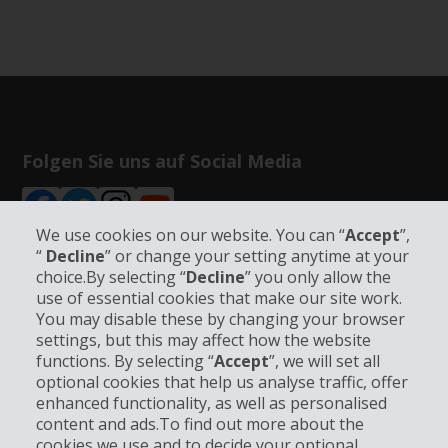
Folgen Sie uns auf Social Media
We use cookies on our website. You can “
Accept
”,
“
Decline
” or change your setting anytime at your
choice.By selecting “
Decline
” you only allow the
Unternehmensinformation
use of essential cookies that make our site work.
You may disable these by changing your browser
settings, but this may affect how the website
Partner
functions. By selecting “
Accept
”, we will set all
optional cookies that help us analyse traffic, offer
enhanced functionality, as well as personalised
Kundenservice
content and ads.To find out more about the
cookies we use and to decide your optional