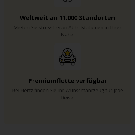
Automobilindustrie von den Anfängen bis zur
Gegenwart. Bekannt ist Stuttgart aber auch für sein
Neues Schloss, das eines der bekanntesten
Weltweit an 11.000 Standorten
Wahrzeichen der Stadt ist.
Mieten Sie stressfrei an Abholstationen in Ihrer
Nähe.
Übrigens: Von Böblingen aus gelangen Sie in nur rund
20 Minuten über die Autobahnen A8 und A81 zum
Flughafen Stuttgart - sollte Sie das Fernweh packen.
Premiumflotte verfügbar
Bei Hertz finden Sie Ihr Wunschfahrzeug für jede
Reise.