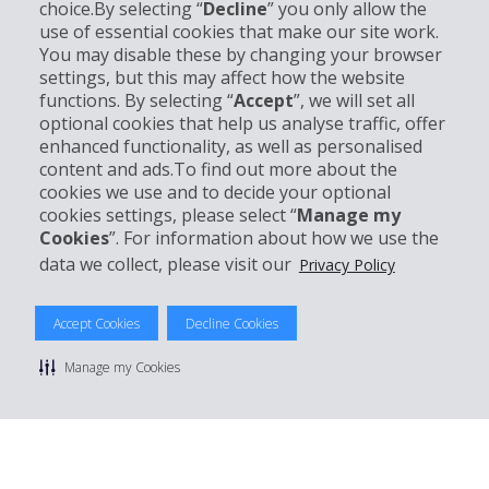
choice.By selecting “
Decline
” you only allow the
Unternehmensinformation
use of essential cookies that make our site work.
You may disable these by changing your browser
settings, but this may affect how the website
Partner
functions. By selecting “
Accept
”, we will set all
optional cookies that help us analyse traffic, offer
Kundenservice
enhanced functionality, as well as personalised
content and ads.To find out more about the
cookies we use and to decide your optional
Mieten bei Hertz
cookies settings, please select “
Manage my
Cookies
”. For information about how we use the
data we collect, please visit our
Privacy Policy
© 2026 The Hertz System, Inc.
Accept Cookies
Decline Cookies
Datenschutzrichtlinie
|
Nutzungsbedingungen
|
Mietbedingungen
|
Sitemap Cookies verwalten
Manage my Cookies