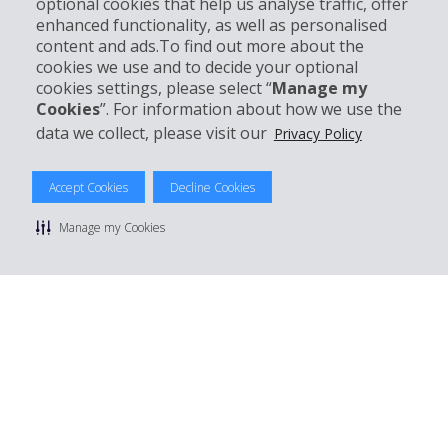
optional cookies that help us analyse traffic, offer
enhanced functionality, as well as personalised
Kundenservice
content and ads.To find out more about the
cookies we use and to decide your optional
cookies settings, please select “
Manage my
Mieten bei Hertz
Cookies
”. For information about how we use the
data we collect, please visit our
Privacy Policy
Accept Cookies
Decline Cookies
© 2026 The Hertz System, Inc.
Datenschutzrichtlinie
|
Nutzungsbedingungen
|
Mietbedingungen
Manage my Cookies
|
Sitemap Cookies verwalten