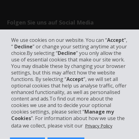
Folgen Sie uns auf Social Media
We use cookies on our website. You can “
Accept
”,
“
Decline
” or change your setting anytime at your
choice.By selecting “
Decline
” you only allow the
use of essential cookies that make our site work.
Unternehmensinformation
You may disable these by changing your browser
settings, but this may affect how the website
functions. By selecting “
Accept
”, we will set all
Partner
optional cookies that help us analyse traffic, offer
enhanced functionality, as well as personalised
Kundenservice
content and ads.To find out more about the
cookies we use and to decide your optional
cookies settings, please select “
Manage my
Mieten bei Hertz
Cookies
”. For information about how we use the
data we collect, please visit our
Privacy Policy