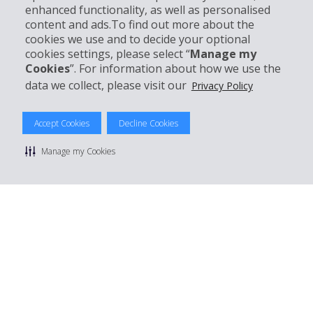
enhanced functionality, as well as personalised
Kundenservice
content and ads.To find out more about the
cookies we use and to decide your optional
cookies settings, please select “
Manage my
Mieten bei Hertz
Cookies
”. For information about how we use the
data we collect, please visit our
Privacy Policy
Accept Cookies
Decline Cookies
© 2026 The Hertz System, Inc.
Datenschutzrichtlinie
|
Nutzungsbedingungen
|
Mietbedingungen
Manage my Cookies
|
Sitemap Cookies verwalten