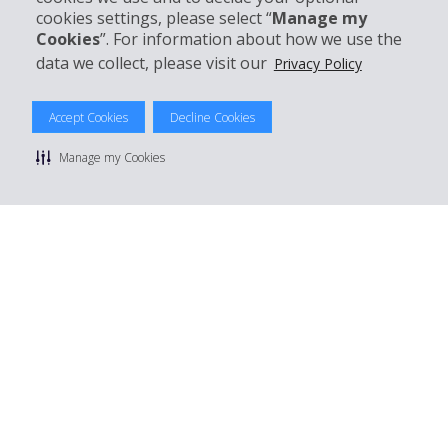
cookies settings, please select “
Manage my
Mieten bei Hertz
Cookies
”. For information about how we use the
data we collect, please visit our
Privacy Policy
Accept Cookies
Decline Cookies
© 2026 The Hertz System, Inc.
Datenschutzrichtlinie
|
Nutzungsbedingungen
|
Mietbedingungen
Manage my Cookies
|
Sitemap Cookies verwalten