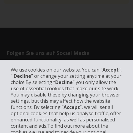
Folgen Sie uns auf Social Media
We use cookies on our website. You can “
Accept
”,
“
Decline
” or change your setting anytime at your
choice.By selecting “
Decline
” you only allow the
use of essential cookies that make our site work.
Unternehmensinformation
You may disable these by changing your browser
settings, but this may affect how the website
functions. By selecting “
Accept
”, we will set all
Partner
optional cookies that help us analyse traffic, offer
enhanced functionality, as well as personalised
Kundenservice
content and ads.To find out more about the
cookies we use and to decide your optional