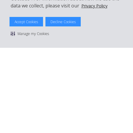
data we collect, please visit our
Privacy Policy
© 2026 The Hertz System, Inc.
Accept Cookies
Decline Cookies
Datenschutzrichtlinie
|
Nutzungsbedingungen
|
Mietbedingungen
|
Sitemap Cookies verwalten
Manage my Cookies