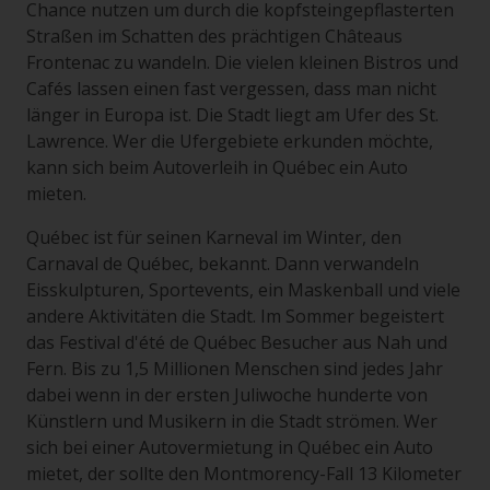
Chance nutzen um durch die kopfsteingepflasterten
Straßen im Schatten des prächtigen Châteaus
Frontenac zu wandeln. Die vielen kleinen Bistros und
Cafés lassen einen fast vergessen, dass man nicht
länger in Europa ist. Die Stadt liegt am Ufer des St.
Lawrence. Wer die Ufergebiete erkunden möchte,
kann sich beim Autoverleih in Québec ein Auto
mieten.
Québec ist für seinen Karneval im Winter, den
Carnaval de Québec, bekannt. Dann verwandeln
Eisskulpturen, Sportevents, ein Maskenball und viele
andere Aktivitäten die Stadt. Im Sommer begeistert
das Festival d'été de Québec Besucher aus Nah und
Fern. Bis zu 1,5 Millionen Menschen sind jedes Jahr
dabei wenn in der ersten Juliwoche hunderte von
Künstlern und Musikern in die Stadt strömen. Wer
sich bei einer Autovermietung in Québec ein Auto
mietet, der sollte den Montmorency-Fall 13 Kilometer