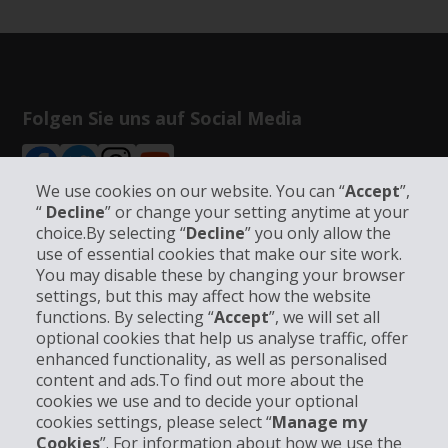
Folgen Sie uns auf Social Media
We use cookies on our website. You can “
Accept
”,
“
Decline
” or change your setting anytime at your
choice.By selecting “
Decline
” you only allow the
use of essential cookies that make our site work.
Unternehmensinformation
You may disable these by changing your browser
settings, but this may affect how the website
Partner
functions. By selecting “
Accept
”, we will set all
optional cookies that help us analyse traffic, offer
enhanced functionality, as well as personalised
Kundenservice
content and ads.To find out more about the
cookies we use and to decide your optional
Mieten bei Hertz
cookies settings, please select “
Manage my
Cookies
”. For information about how we use the